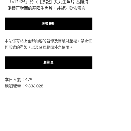
「
a12425
」於〈
【食記】丸九生魚片-基隆海
港樓正對面的基隆生魚片、丼飯
〉發佈留言
版權聲明
本站保有站上全部內容的著作及智慧財產權，禁止任
何形式的重製，以及合理範圍外之使用。
瀏覽量
本日人氣：479
總瀏覽量：9,836,028