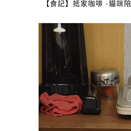
【食記】抵家咖啡 -貓咪