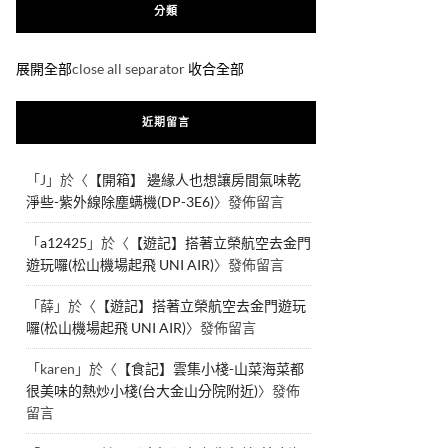
分類
展開全部
close all separator
收合全部
近期留言
「
J
」於〈
【開箱】 邊緣人也想讓房間氣味乾
淨些-紫外線除塵螨機(DP-3E6)
〉發佈留言
「
a12425
」於〈
【遊記】搭著立榮航空去金門
遊玩囉(松山機場起飛 UNI AIR)
〉發佈留言
「
薛
」於〈
【遊記】搭著立榮航空去金門遊玩
囉(松山機場起飛 UNI AIR)
〉發佈留言
「
karen
」於〈
【食記】雲集小棧-山菜海菜都
很美味的熱炒小棧(台大金山分院附近)
〉發佈
留言