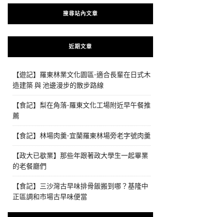
搜尋站內文章
近期文章
【遊記】羅東林業文化園區-適合長輩在日式木
造建築 與 池邊漫步的散步路線
【食記】梨在角落-羅東文化工場附近早午餐推
薦
【食記】林場肉羹-宜蘭羅東林場旁老字號肉羹
【政大已歇業】那些年跟著政大學生一起畢業
的老餐廳們
【食記】三沙灣古早味排骨飯搬到哪？基隆中
正區調和市場古早味便當