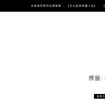
Skip
台灣貪吃胖的玩樂故事
【文山區美食懶人包】
to
content
標籤:
基隆