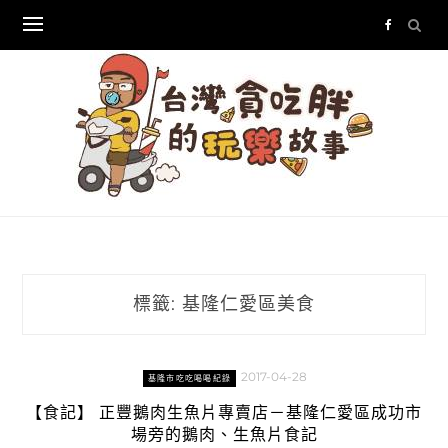
Skip
to
content
標籤:
基隆仁愛區美食
2017-04-28
基隆市吃吃喝喝紀錄
【食記】 正豐鵝肉生魚片專賣店－基隆仁愛區成功市
場旁的鵝肉、生魚片食記