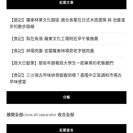
近期文章
【遊記】羅東林業文化園區-適合長輩在日式木造建築 與 池邊漫
步的散步路線
【食記】梨在角落-羅東文化工場附近早午餐推薦
【食記】林場肉羹-宜蘭羅東林場旁老字號肉羹
【政大已歇業】那些年跟著政大學生一起畢業的老餐廳們
【食記】三沙灣古早味排骨飯搬到哪？基隆中正區調和市場古
早味便當
分類
展開全部
close all separator
收合全部
近期留言