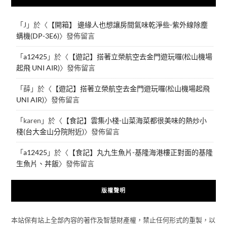
「
J
」於〈
【開箱】 邊緣人也想讓房間氣味乾淨些-紫外線除塵
螨機(DP-3E6)
〉發佈留言
「
a12425
」於〈
【遊記】搭著立榮航空去金門遊玩囉(松山機場
起飛 UNI AIR)
〉發佈留言
「
薛
」於〈
【遊記】搭著立榮航空去金門遊玩囉(松山機場起飛
UNI AIR)
〉發佈留言
「
karen
」於〈
【食記】雲集小棧-山菜海菜都很美味的熱炒小
棧(台大金山分院附近)
〉發佈留言
「
a12425
」於〈
【食記】丸九生魚片-基隆海港樓正對面的基隆
生魚片、丼飯
〉發佈留言
版權聲明
本站保有站上全部內容的著作及智慧財產權，禁止任何形式的重製，以