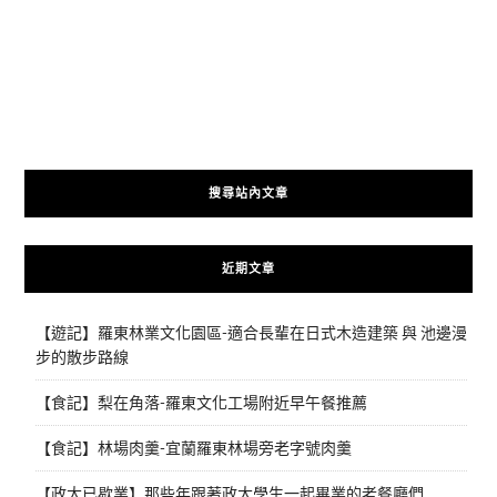
搜尋站內文章
近期文章
【遊記】羅東林業文化園區-適合長輩在日式木造建築 與 池邊漫
步的散步路線
【食記】梨在角落-羅東文化工場附近早午餐推薦
【食記】林場肉羹-宜蘭羅東林場旁老字號肉羹
【政大已歇業】那些年跟著政大學生一起畢業的老餐廳們