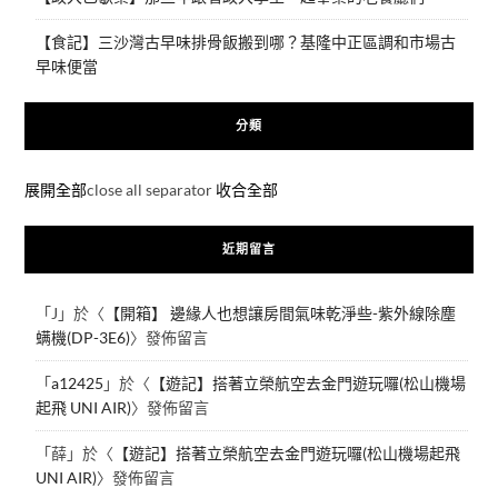
【食記】三沙灣古早味排骨飯搬到哪？基隆中正區調和市場古
早味便當
分類
展開全部
close all separator
收合全部
近期留言
「
J
」於〈
【開箱】 邊緣人也想讓房間氣味乾淨些-紫外線除塵
螨機(DP-3E6)
〉發佈留言
「
a12425
」於〈
【遊記】搭著立榮航空去金門遊玩囉(松山機場
起飛 UNI AIR)
〉發佈留言
「
薛
」於〈
【遊記】搭著立榮航空去金門遊玩囉(松山機場起飛
UNI AIR)
〉發佈留言