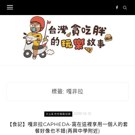
Skip
to
content
標籤:
嘎非拉
2019-12-12
文山區吃吃喝喝紀錄
【食記】嘎非拉CAPHEDA-窩在這裡享用一個人的套
餐好像也不錯(再興中學附近)