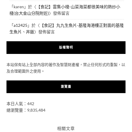
「
karen
」於〈
【食記】雲集小棧-山菜海菜都很美味的熱炒小
棧(台大金山分院附近)
〉發佈留言
「
a12425
」於〈
【食記】丸九生魚片-基隆海港樓正對面的基隆
生魚片、丼飯
〉發佈留言
版權聲明
本站保有站上全部內容的著作及智慧財產權，禁止任何形式的重製，以
及合理範圍外之使用。
瀏覽量
本日人氣：442
總瀏覽量：9,835,484
相關文章