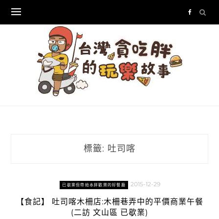
Skip
to
content
標籤:
吐司喀
2015-12-29
已歇業但帶給本胖歡樂的好餐廳
【食記】 吐司喀木柵店:木柵巷弄中的平價商業午餐
(二訪 文山區 已歇業)