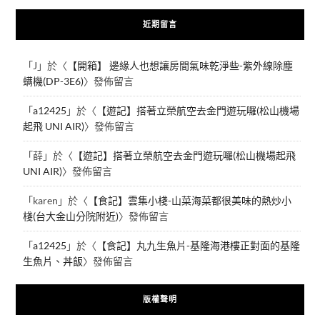
近期留言
「
J
」於〈
【開箱】 邊緣人也想讓房間氣味乾淨些-紫外線除塵
螨機(DP-3E6)
〉發佈留言
「
a12425
」於〈
【遊記】搭著立榮航空去金門遊玩囉(松山機場
起飛 UNI AIR)
〉發佈留言
「
薛
」於〈
【遊記】搭著立榮航空去金門遊玩囉(松山機場起飛
UNI AIR)
〉發佈留言
「
karen
」於〈
【食記】雲集小棧-山菜海菜都很美味的熱炒小
棧(台大金山分院附近)
〉發佈留言
「
a12425
」於〈
【食記】丸九生魚片-基隆海港樓正對面的基隆
生魚片、丼飯
〉發佈留言
版權聲明