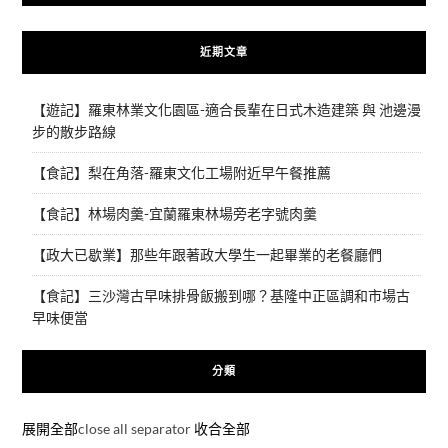
近期文章
【遊記】羅東林業文化園區-適合長輩在日式木造建築 與 池邊漫
步的散步路線
【食記】梨在角落-羅東文化工場附近早午餐推薦
【食記】林場肉羹-宜蘭羅東林場旁老字號肉羹
【政大已歇業】那些年跟著政大學生一起畢業的老餐廳們
【食記】三沙灣古早味排骨飯搬到哪？基隆中正區調和市場古
早味便當
分類
展開全部
close all separator
收合全部