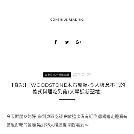
CONTINUE READING
2017-01-07
大安區吃吃喝喝紀錄
【食記】 WOODSTONE木石餐廳-令人壞念不已的
義式料理吃到飽(大學迎新聖地)
今天跟朋友約好 來到東區吃飯 由於這次沒有訂位 想說邊走邊看有
甚麼好吃的餐廳 晃到98大樓這裡 剛好看到 w …