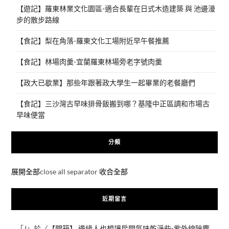
【遊記】羅東林業文化園區-適合長輩在日式木造建築 與 池邊漫
步的散步路線
【食記】梨在角落-羅東文化工場附近早午餐推薦
【食記】林場肉羹-宜蘭羅東林場旁老字號肉羹
【政大已歇業】那些年跟著政大學生一起畢業的老餐廳們
【食記】三沙灣古早味排骨飯搬到哪？基隆中正區調和市場古
早味便當
分類
展開全部
close all separator
收合全部
近期留言
「
J
」於〈
【開箱】 邊緣人也想讓房間氣味乾淨些-紫外線除塵