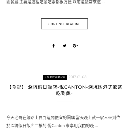
園餐廳 主要是這裡吃葷吃素都很方便 以前還蠻常來這 …
CONTINUE READING
2017-01-08
台灣吃吃喝喝紀錄
【食記】 深坑假日飯店-悅CANTON-深坑區港式飲茶
吃到飽-
今天老哥在網路上買到這間便宜的團購 當天晚上就一家人來到位
於深坑假日飯店二樓的 悅Canton 來享用我們的晚 …