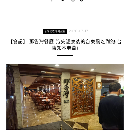
2020-03-17
台灣吃吃喝喝紀錄
【食記】 那魯灣餐廳-泡完溫泉後的台東風吃到飽(台
東知本老爺)