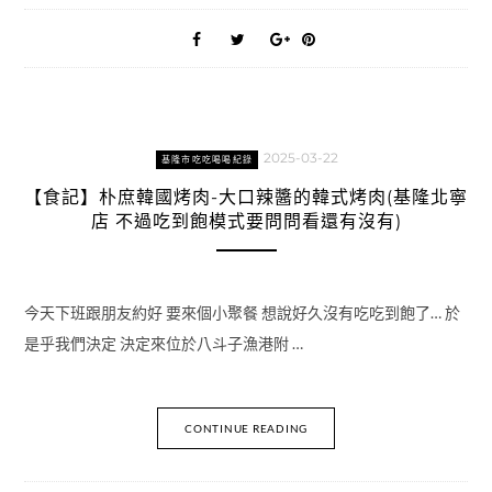
2025-03-22
基隆市吃吃喝喝紀錄
【食記】朴庶韓國烤肉-大口辣醬的韓式烤肉(基隆北寧
店 不過吃到飽模式要問問看還有沒有)
今天下班跟朋友約好 要來個小聚餐 想說好久沒有吃吃到飽了… 於
是乎我們決定 決定來位於八斗子漁港附 …
CONTINUE READING