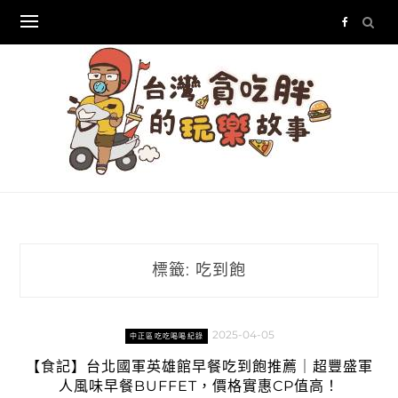
Skip
to
content
標籤:
吃到飽
2025-04-05
中正區吃吃喝喝紀錄
【食記】台北國軍英雄館早餐吃到飽推薦｜超豐盛軍
人風味早餐BUFFET，價格實惠CP值高！