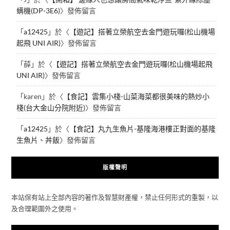
螨機(DP-3E6)
〉發佈留言
「
a12425
」於〈
【遊記】搭著立榮航空去金門遊玩囉(松山機場
起飛 UNI AIR)
〉發佈留言
「
薛
」於〈
【遊記】搭著立榮航空去金門遊玩囉(松山機場起飛
UNI AIR)
〉發佈留言
「
karen
」於〈
【食記】雲集小棧-山菜海菜都很美味的熱炒小
棧(台大金山分院附近)
〉發佈留言
「
a12425
」於〈
【食記】丸九生魚片-基隆海港樓正對面的基隆
生魚片、丼飯
〉發佈留言
版權聲明
本站保有站上全部內容的著作及智慧財產權，禁止任何形式的重製，以
及合理範圍外之使用。