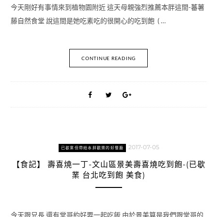
今天剛好有事情來到植物園附近 這天母親強烈推薦本胖這間-蕃薯
藤自然食堂 說這間是她吃素吃的很開心的吃到飽 ( …
CONTINUE READING
2017-07-05
已歇業但帶給本胖歡樂的好餐廳
【食記】 壽喜燒一丁-文山區景美壽喜燒吃到飽-(已歇
業 台北吃到飽 美食)
今天跟兄長 還有堂哥約好要一起吃飯 由於景美算是我們跟堂哥的