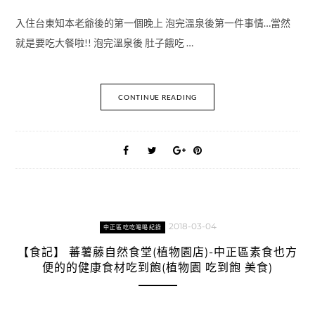
入住台東知本老爺後的第一個晚上 泡完溫泉後第一件事情…當然
就是要吃大餐啦!! 泡完溫泉後 肚子餓吃 …
CONTINUE READING
2018-03-04
中正區吃吃喝喝紀錄
【食記】 蕃薯藤自然食堂(植物園店)-中正區素食也方
便的的健康食材吃到飽(植物園 吃到飽 美食)