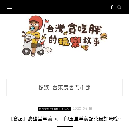
Skip
to
content
標籤:
台東農會門市部
2020-04-18
網拍食物/零嘴類吃吃喝喝
【食記】廣盛堂羊羹-可口的玉里羊羹配茶最對味啦~