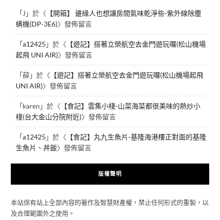
「
J
」於〈
【開箱】 邊緣人也想讓房間氣味乾淨些-紫外線除塵
螨機(DP-3E6)
〉發佈留言
「
a12425
」於〈
【遊記】搭著立榮航空去金門遊玩囉(松山機場
起飛 UNI AIR)
〉發佈留言
「
薛
」於〈
【遊記】搭著立榮航空去金門遊玩囉(松山機場起飛
UNI AIR)
〉發佈留言
「
karen
」於〈
【食記】雲集小棧-山菜海菜都很美味的熱炒小
棧(台大金山分院附近)
〉發佈留言
「
a12425
」於〈
【食記】丸九生魚片-基隆海港樓正對面的基隆
生魚片、丼飯
〉發佈留言
版權聲明
本站保有站上全部內容的著作及智慧財產權，禁止任何形式的重製，以
及合理範圍外之使用。