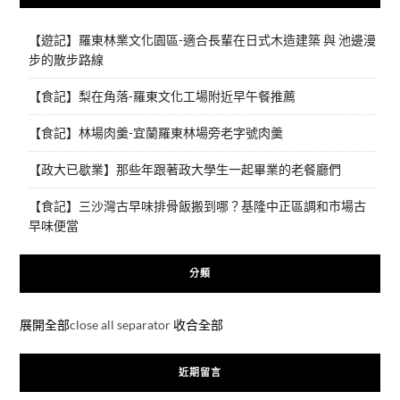
【遊記】羅東林業文化園區-適合長輩在日式木造建築 與 池邊漫
步的散步路線
【食記】梨在角落-羅東文化工場附近早午餐推薦
【食記】林場肉羹-宜蘭羅東林場旁老字號肉羹
【政大已歇業】那些年跟著政大學生一起畢業的老餐廳們
【食記】三沙灣古早味排骨飯搬到哪？基隆中正區調和市場古
早味便當
分類
展開全部
close all separator
收合全部
近期留言