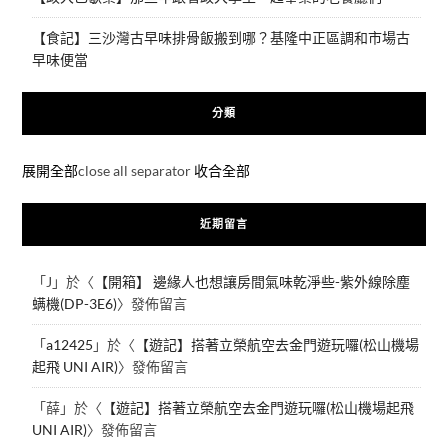
【食記】三沙灣古早味排骨飯搬到哪？基隆中正區調和市場古
早味便當
分類
展開全部
close all separator
收合全部
近期留言
「
J
」於〈
【開箱】 邊緣人也想讓房間氣味乾淨些-紫外線除塵
螨機(DP-3E6)
〉發佈留言
「
a12425
」於〈
【遊記】搭著立榮航空去金門遊玩囉(松山機場
起飛 UNI AIR)
〉發佈留言
「
薛
」於〈
【遊記】搭著立榮航空去金門遊玩囉(松山機場起飛
UNI AIR)
〉發佈留言