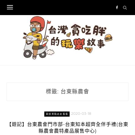
Skip
to
content
標籤:
台東縣農會
2020-03-18
東部景點走走看看
【遊記】台東農會門市部-台東知本超齊全伴手禮(台東
縣農會農特產品展售中心)