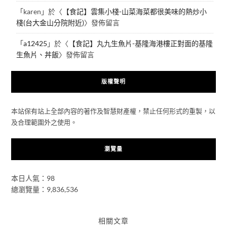
「
karen
」於〈
【食記】雲集小棧-山菜海菜都很美味的熱炒小
棧(台大金山分院附近)
〉發佈留言
「
a12425
」於〈
【食記】丸九生魚片-基隆海港樓正對面的基隆
生魚片、丼飯
〉發佈留言
版權聲明
本站保有站上全部內容的著作及智慧財產權，禁止任何形式的重製，以
及合理範圍外之使用。
瀏覽量
本日人氣：98
總瀏覽量：9,836,536
相關文章