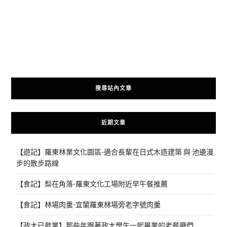
搜尋站內文章
近期文章
【遊記】羅東林業文化園區-適合長輩在日式木造建築 與 池邊漫
步的散步路線
【食記】梨在角落-羅東文化工場附近早午餐推薦
【食記】林場肉羹-宜蘭羅東林場旁老字號肉羹
【政大已歇業】那些年跟著政大學生一起畢業的老餐廳們