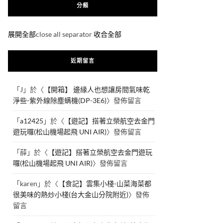
分類
展開全部
close all separator
收合全部
近期留言
「
J
」於〈
【開箱】 邊緣人也想讓房間氣味乾
淨些-紫外線除塵螨機(DP-3E6)
〉發佈留言
「
a12425
」於〈
【遊記】搭著立榮航空去金門
遊玩囉(松山機場起飛 UNI AIR)
〉發佈留言
「
薛
」於〈
【遊記】搭著立榮航空去金門遊玩
囉(松山機場起飛 UNI AIR)
〉發佈留言
「
karen
」於〈
【食記】雲集小棧-山菜海菜都
很美味的熱炒小棧(台大金山分院附近)
〉發佈
留言