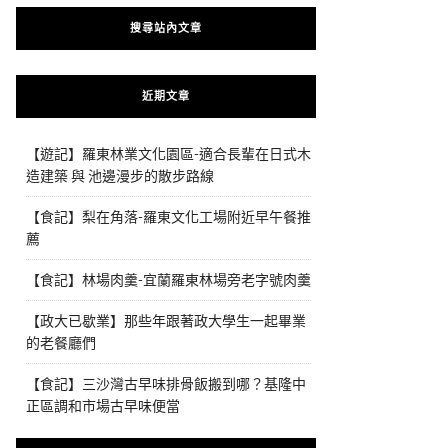
搜尋站內文章
近期文章
【遊記】羅東林業文化園區-適合長輩在日式木
造建築 與 池邊漫步的散步路線
【食記】梨在角落-羅東文化工場附近早午餐推
薦
【食記】林場肉羹-宜蘭羅東林場旁老字號肉羹
【政大已歇業】那些年跟著政大學生一起畢業
的老餐廳們
【食記】三沙灣古早味排骨飯搬到哪？基隆中
正區調和市場古早味便當