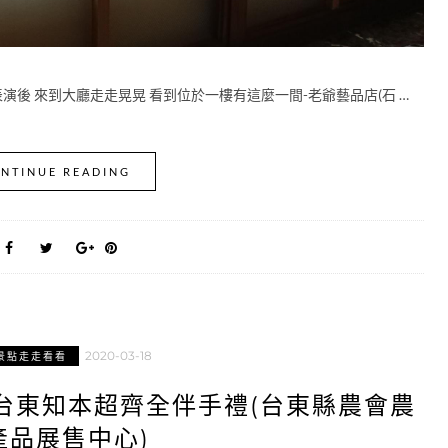
演後 來到大廳走走晃晃 看到位於一樓有這麼一間-老爺藝品店(石 …
NTINUE READING
2020-03-18
景點走走看看
台東知本超齊全伴手禮(台東縣農會農
產品展售中心)