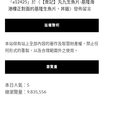
「
a12425
」於〈
【食記】丸九生魚片-基隆海
港樓正對面的基隆生魚片、丼飯
〉發佈留言
版權聲明
本站保有站上全部內容的著作及智慧財產權，禁止任
何形式的重製，以及合理範圍外之使用。
瀏覽量
本日人氣：5
總瀏覽量：9,835,556