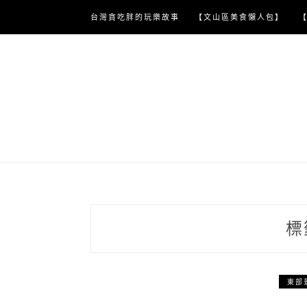
Skip
台灣貪吃胖的玩樂故事
【文山區美食懶人包】
to
content
標
東部