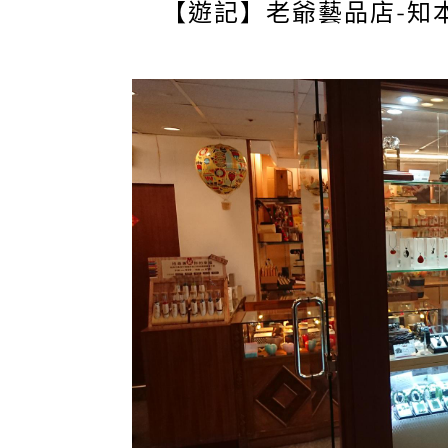
【遊記】老爺藝品店-知