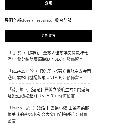
分類
展開全部
close all separator
收合全部
近期留言
「
J
」於〈
【開箱】 邊緣人也想讓房間氣味乾
淨些-紫外線除塵螨機(DP-3E6)
〉發佈留言
「
a12425
」於〈
【遊記】搭著立榮航空去金門
遊玩囉(松山機場起飛 UNI AIR)
〉發佈留言
「
薛
」於〈
【遊記】搭著立榮航空去金門遊玩
囉(松山機場起飛 UNI AIR)
〉發佈留言
「
karen
」於〈
【食記】雲集小棧-山菜海菜都
很美味的熱炒小棧(台大金山分院附近)
〉發佈
留言