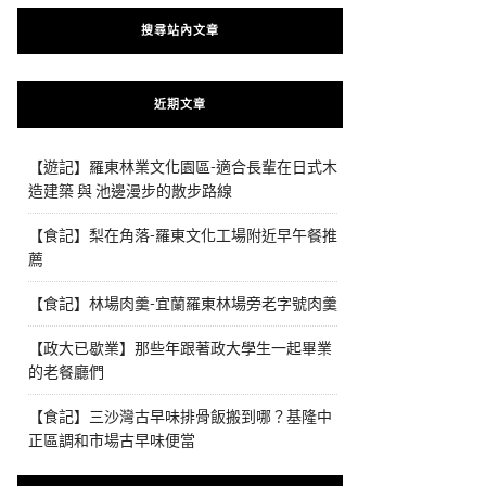
搜尋站內文章
近期文章
【遊記】羅東林業文化園區-適合長輩在日式木
造建築 與 池邊漫步的散步路線
【食記】梨在角落-羅東文化工場附近早午餐推
薦
【食記】林場肉羹-宜蘭羅東林場旁老字號肉羹
【政大已歇業】那些年跟著政大學生一起畢業
的老餐廳們
【食記】三沙灣古早味排骨飯搬到哪？基隆中
正區調和市場古早味便當