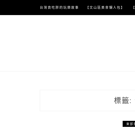
Skip
台灣貪吃胖的玩樂故事
【文山區美食懶人包】
to
content
標籤:
東部