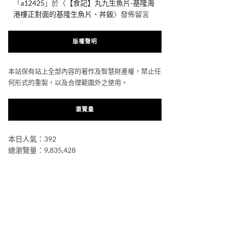
「
a12425
」於〈
【食記】丸九生魚片-基隆海
港樓正對面的基隆生魚片、丼飯
〉發佈留言
版權聲明
本站保有站上全部內容的著作及智慧財產權，禁止任
何形式的重製，以及合理範圍外之使用。
瀏覽量
本日人氣：392
總瀏覽量：9,835,428