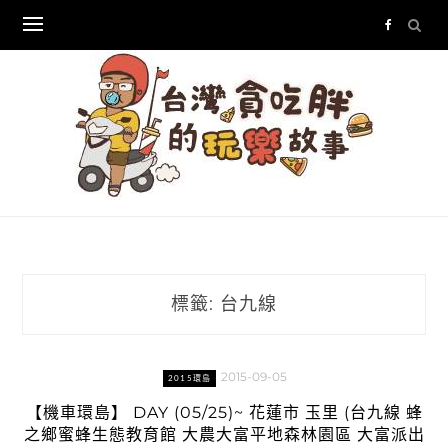
Skip
to
content
標籤:
台九線
2015-09-05
2015環島
【機車環島】 DAY (05/25)~ 花蓮市 玉里 (台九線 蜂
之鄉蜜蜂生態教育館 大農大富平地森林園區 大富派出