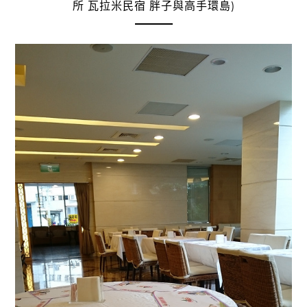
所 瓦拉米民宿 胖子與高手環島)