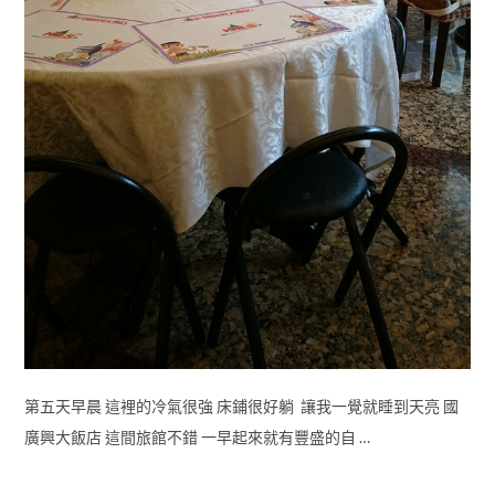
第五天早晨 這裡的冷氣很強 床鋪很好躺 讓我一覺就睡到天亮 國
廣興大飯店 這間旅館不錯 一早起來就有豐盛的自 …