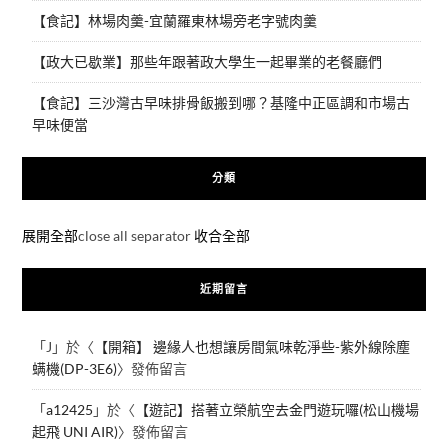
【食記】林場肉羹-宜蘭羅東林場旁老字號肉羹
【政大已歇業】那些年跟著政大學生一起畢業的老餐廳們
【食記】三沙灣古早味排骨飯搬到哪？基隆中正區調和市場古
早味便當
分類
展開全部
close all separator
收合全部
近期留言
「
J
」於〈
【開箱】 邊緣人也想讓房間氣味乾淨些-紫外線除塵
螨機(DP-3E6)
〉發佈留言
「
a12425
」於〈
【遊記】搭著立榮航空去金門遊玩囉(松山機場
起飛 UNI AIR)
〉發佈留言