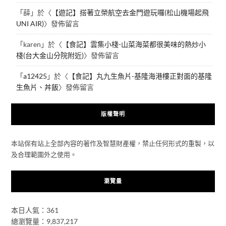
「
薛
」於〈
【遊記】搭著立榮航空去金門遊玩囉(松山機場起飛
UNI AIR)
〉發佈留言
「
karen
」於〈
【食記】雲集小棧-山菜海菜都很美味的熱炒小
棧(台大金山分院附近)
〉發佈留言
「
a12425
」於〈
【食記】丸九生魚片-基隆海港樓正對面的基隆
生魚片、丼飯
〉發佈留言
版權聲明
本站保有站上全部內容的著作及智慧財產權，禁止任何形式的重製，以
及合理範圍外之使用。
瀏覽量
本日人氣：361
總瀏覽量：9,837,217