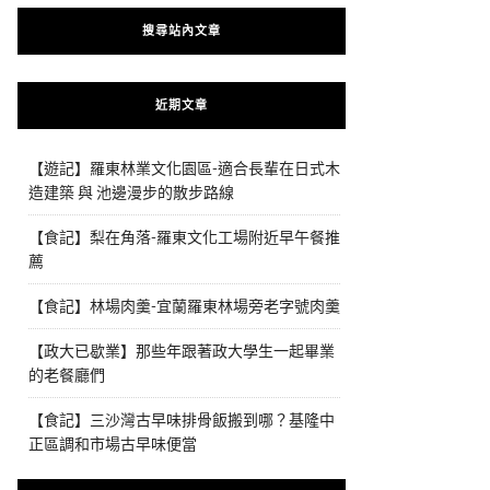
搜尋站內文章
近期文章
【遊記】羅東林業文化園區-適合長輩在日式木
造建築 與 池邊漫步的散步路線
【食記】梨在角落-羅東文化工場附近早午餐推
薦
【食記】林場肉羹-宜蘭羅東林場旁老字號肉羹
【政大已歇業】那些年跟著政大學生一起畢業
的老餐廳們
【食記】三沙灣古早味排骨飯搬到哪？基隆中
正區調和市場古早味便當