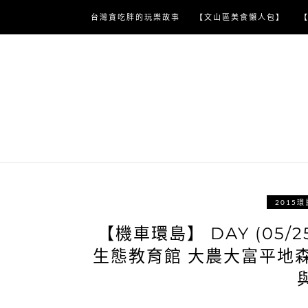
Skip
台灣貪吃胖的玩樂故事
【文山區美食懶人包】
to
content
2015環
【機車環島】 DAY (05/
生態教育館 大農大富平地森