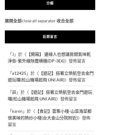
分類
展開全部
close all separator
收合全部
近期留言
「
J
」於〈
【開箱】 邊緣人也想讓房間氣味乾
淨些-紫外線除塵螨機(DP-3E6)
〉發佈留言
「
a12425
」於〈
【遊記】搭著立榮航空去金門
遊玩囉(松山機場起飛 UNI AIR)
〉發佈留言
「
薛
」於〈
【遊記】搭著立榮航空去金門遊玩
囉(松山機場起飛 UNI AIR)
〉發佈留言
「
karen
」於〈
【食記】雲集小棧-山菜海菜都
很美味的熱炒小棧(台大金山分院附近)
〉發佈
留言