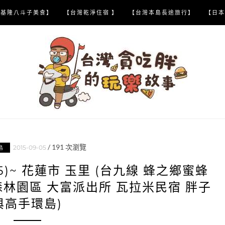
【基隆八斗子美食】
【台灣乾淨住宿 】
【台灣本島長途旅行】
【日本
/
191
次瀏覽
2015-09-05
島
25)~ 花蓮市 玉里 (台九線 蜂之鄉蜜蜂
林園區 大富派出所 瓦拉米民宿 胖子
與高手環島)