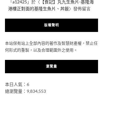
「
a12425
」於〈
【食記】丸九生魚片-基隆海
港樓正對面的基隆生魚片、丼飯
〉發佈留言
版權聲明
本站保有站上全部內容的著作及智慧財產權，禁止任
何形式的重製，以及合理範圍外之使用。
瀏覽量
本日人氣：6
總瀏覽量：9,834,553