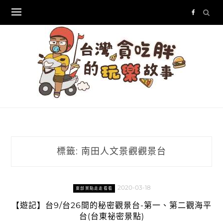
Skip
to
content
標籤:
南田人文景觀觀景台
2020-03-18
東部景點走走看看
【遊記】台9/台26間的秘密觀景台-第一、第二觀海平
台(台東祕密景點)