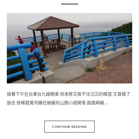
接著下午在台東台九線開車 但本胖又挨不住沉沉的睡意 又昏睡了
過去 依稀感覺司機在蜿蜒的山間小道開車 路面崎嶇 …
CONTINUE READING