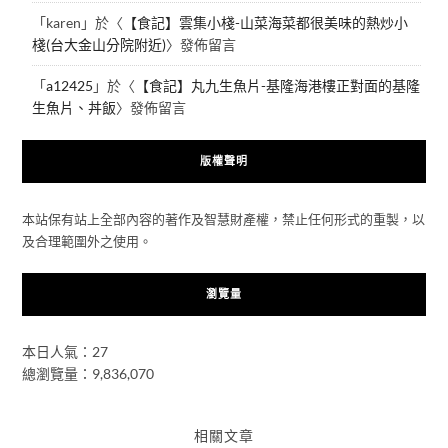
「
karen
」於〈
【食記】雲集小棧-山菜海菜都很美味的熱炒小
棧(台大金山分院附近)
〉發佈留言
「
a12425
」於〈
【食記】丸九生魚片-基隆海港樓正對面的基隆
生魚片、丼飯
〉發佈留言
版權聲明
本站保有站上全部內容的著作及智慧財產權，禁止任何形式的重製，以
及合理範圍外之使用。
瀏覽量
本日人氣：27
總瀏覽量：9,836,070
相關文章