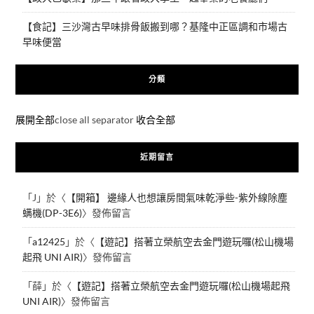
【食記】三沙灣古早味排骨飯搬到哪？基隆中正區調和市場古
早味便當
分類
展開全部
close all separator
收合全部
近期留言
「
J
」於〈
【開箱】 邊緣人也想讓房間氣味乾淨些-紫外線除塵
螨機(DP-3E6)
〉發佈留言
「
a12425
」於〈
【遊記】搭著立榮航空去金門遊玩囉(松山機場
起飛 UNI AIR)
〉發佈留言
「
薛
」於〈
【遊記】搭著立榮航空去金門遊玩囉(松山機場起飛
UNI AIR)
〉發佈留言