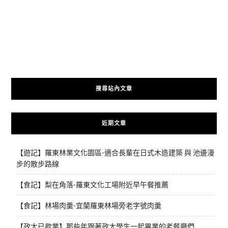
搜尋站內文章
近期文章
【遊記】羅東林業文化園區-適合長輩在日式木造建築 與 池邊漫
步的散步路線
【食記】梨在角落-羅東文化工場附近早午餐推薦
【食記】林場肉羹-宜蘭羅東林場旁老字號肉羹
【政大已歇業】那些年跟著政大學生一起畢業的老餐廳們