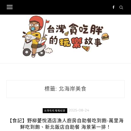
Skip
to
content
標籤:
北海岸美食
2025-08-24
台灣吃吃喝喝紀錄
【食記】野柳薆悅酒店漁人廚房自助餐吃到飽-萬里海
鮮吃到飽、新北飯店自助餐 海景第一排！