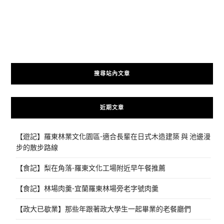
搜尋站內文章
近期文章
【遊記】羅東林業文化園區-適合長輩在日式木造建築 與 池邊漫
步的散步路線
【食記】梨在角落-羅東文化工場附近早午餐推薦
【食記】林場肉羹-宜蘭羅東林場旁老字號肉羹
【政大已歇業】那些年跟著政大學生一起畢業的老餐廳們