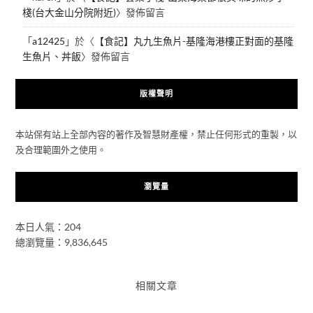
棧(台大金山分院附近)
〉發佈留言
「
a12425
」於〈
【食記】丸九生魚片-基隆海港樓正對面的基隆
生魚片、丼飯
〉發佈留言
版權聲明
本站保有站上全部內容的著作及智慧財產權，禁止任何形式的重製，以
及合理範圍外之使用。
瀏覽量
本日人氣：204
總瀏覽量：9,836,645
相關文章