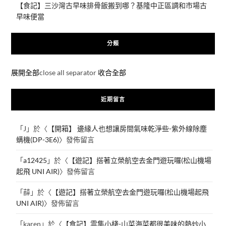
【食記】三沙灣古早味排骨飯搬到哪？基隆中正區調和市場古
早味便當
分類
展開全部
close all separator
收合全部
近期留言
「
J
」於〈
【開箱】 邊緣人也想讓房間氣味乾淨些-紫外線除塵
螨機(DP-3E6)
〉發佈留言
「
a12425
」於〈
【遊記】搭著立榮航空去金門遊玩囉(松山機場
起飛 UNI AIR)
〉發佈留言
「
薛
」於〈
【遊記】搭著立榮航空去金門遊玩囉(松山機場起飛
UNI AIR)
〉發佈留言
「
karen
」於〈
【食記】雲集小棧-山菜海菜都很美味的熱炒小