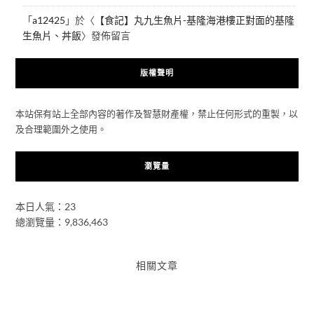
「
a12425
」於〈
【食記】丸九生魚片-基隆海港樓正對面的基隆
生魚片、丼飯
〉發佈留言
版權聲明
本站保有站上全部內容的著作及智慧財產權，禁止任何形式的重製，以
及合理範圍外之使用。
瀏覽量
本日人氣：23
總瀏覽量：9,836,463
相關文章