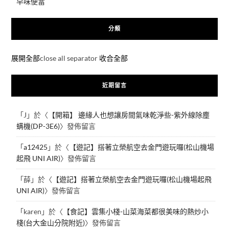
早味便當
分類
展開全部
close all separator
收合全部
近期留言
「
J
」於〈
【開箱】 邊緣人也想讓房間氣味乾淨些-紫外線除塵
螨機(DP-3E6)
〉發佈留言
「
a12425
」於〈
【遊記】搭著立榮航空去金門遊玩囉(松山機場
起飛 UNI AIR)
〉發佈留言
「
薛
」於〈
【遊記】搭著立榮航空去金門遊玩囉(松山機場起飛
UNI AIR)
〉發佈留言
「
karen
」於〈
【食記】雲集小棧-山菜海菜都很美味的熱炒小
棧(台大金山分院附近)
〉發佈留言