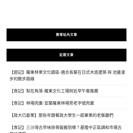
搜尋站內文章
近期文章
【遊記】羅東林業文化園區-適合長輩在日式木造建築 與 池邊漫
步的散步路線
【食記】梨在角落-羅東文化工場附近早午餐推薦
【食記】林場肉羹-宜蘭羅東林場旁老字號肉羹
【政大已歇業】那些年跟著政大學生一起畢業的老餐廳們
【食記】三沙灣古早味排骨飯搬到哪？基隆中正區調和市場古