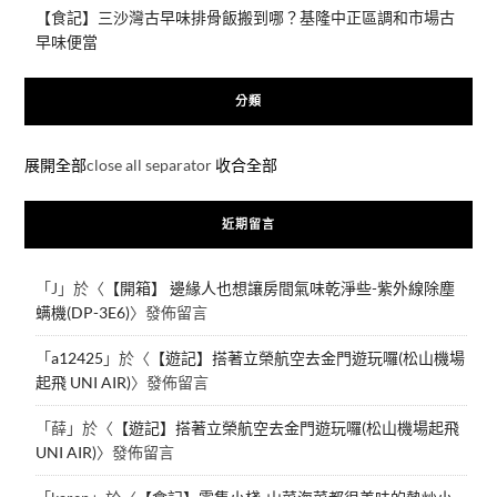
【食記】三沙灣古早味排骨飯搬到哪？基隆中正區調和市場古
早味便當
分類
展開全部
close all separator
收合全部
近期留言
「
J
」於〈
【開箱】 邊緣人也想讓房間氣味乾淨些-紫外線除塵
螨機(DP-3E6)
〉發佈留言
「
a12425
」於〈
【遊記】搭著立榮航空去金門遊玩囉(松山機場
起飛 UNI AIR)
〉發佈留言
「
薛
」於〈
【遊記】搭著立榮航空去金門遊玩囉(松山機場起飛
UNI AIR)
〉發佈留言