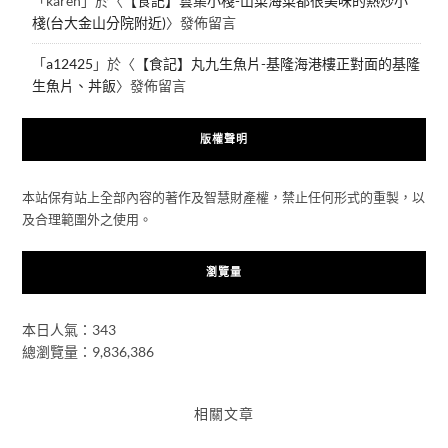
「
karen
」於〈
【食記】雲集小棧-山菜海菜都很美味的熱炒小
棧(台大金山分院附近)
〉發佈留言
「
a12425
」於〈
【食記】丸九生魚片-基隆海港樓正對面的基隆
生魚片、丼飯
〉發佈留言
版權聲明
本站保有站上全部內容的著作及智慧財產權，禁止任何形式的重製，以
及合理範圍外之使用。
瀏覽量
本日人氣：343
總瀏覽量：9,836,386
相關文章