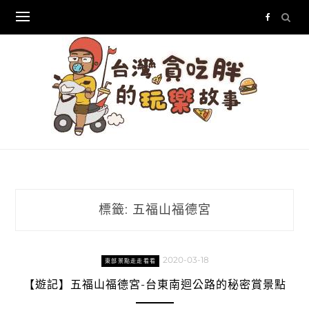
Skip
to
content
標籤:
五福山福德宮
2020-03-18
東部景點走走看看
【遊記】五福山福德宮-台東南迴公路的秘密賞景點