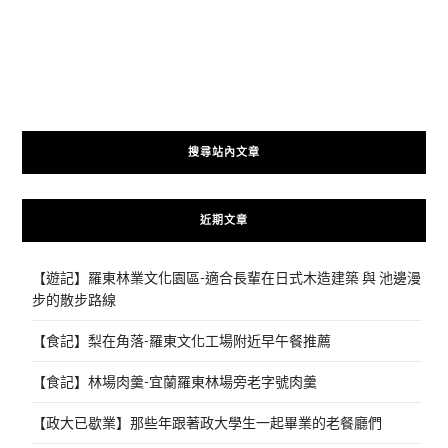
搜尋站內文章
近期文章
【遊記】羅東林業文化園區-適合長輩在日式木造建築 與 池邊漫
步的散步路線
【食記】梨在角落-羅東文化工場附近早午餐推薦
【食記】林場肉羹-宜蘭羅東林場旁老字號肉羹
【政大已歇業】那些年跟著政大學生一起畢業的老餐廳們