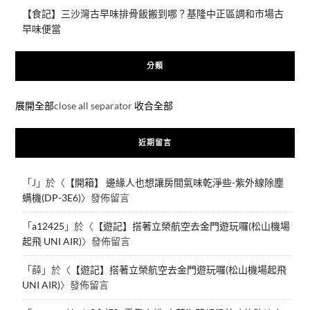
【食記】三沙灣古早味排骨飯搬到哪？基隆中正區調和市場古
早味便當
分類
展開全部
close all separator
收合全部
近期留言
「
J
」於〈
【開箱】 邊緣人也想讓房間氣味乾淨些-紫外線除塵
螨機(DP-3E6)
〉發佈留言
「
a12425
」於〈
【遊記】搭著立榮航空去金門遊玩囉(松山機場
起飛 UNI AIR)
〉發佈留言
「
薛
」於〈
【遊記】搭著立榮航空去金門遊玩囉(松山機場起飛
UNI AIR)
〉發佈留言