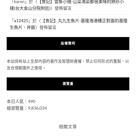
「
karen
」於〈
【食記】雲集小棧-山菜海菜都很美味的熱炒小
棧(台大金山分院附近)
〉發佈留言
「
a12425
」於〈
【食記】丸九生魚片-基隆海港樓正對面的基隆
生魚片、丼飯
〉發佈留言
版權聲明
本站保有站上全部內容的著作及智慧財產權，禁止任何形式的重製，以
及合理範圍外之使用。
瀏覽量
本日人氣：490
總瀏覽量：9,836,034
相關文章