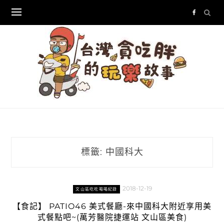
Skip
to
content
標籤:
中國科大
2018-12-19
文山區吃吃喝喝紀錄
【食記】 PATIO46 美式餐廳-來中國科大附近享用美
式餐點吧~(萬芳醫院捷運站 文山區美食)