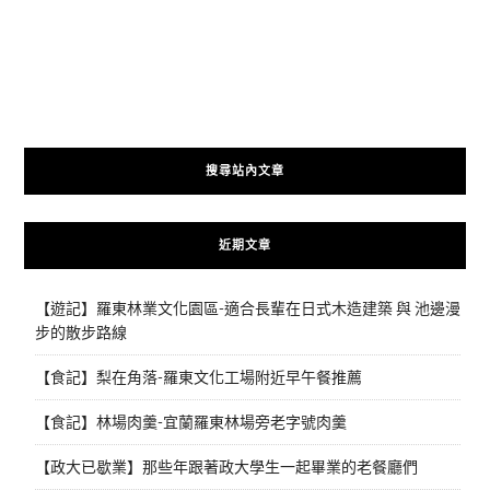
搜尋站內文章
近期文章
【遊記】羅東林業文化園區-適合長輩在日式木造建築 與 池邊漫
步的散步路線
【食記】梨在角落-羅東文化工場附近早午餐推薦
【食記】林場肉羹-宜蘭羅東林場旁老字號肉羹
【政大已歇業】那些年跟著政大學生一起畢業的老餐廳們