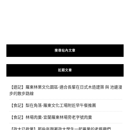
搜尋站內文章
近期文章
【遊記】羅東林業文化園區-適合長輩在日式木造建築 與 池邊漫
步的散步路線
【食記】梨在角落-羅東文化工場附近早午餐推薦
【食記】林場肉羹-宜蘭羅東林場旁老字號肉羹
【政大已歇業】那些年跟著政大學生一起畢業的老餐廳們