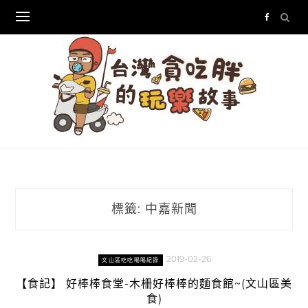
Skip
to
content
標籤:
中嘉新聞
2019-02-26
文山區吃吃喝喝紀錄
【食記】 好棒棒食堂-木柵好棒棒的麵食館~(文山區美
食)