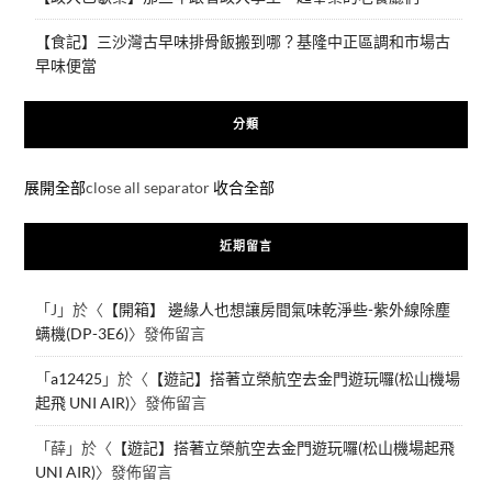
【食記】三沙灣古早味排骨飯搬到哪？基隆中正區調和市場古
早味便當
分類
展開全部
close all separator
收合全部
近期留言
「
J
」於〈
【開箱】 邊緣人也想讓房間氣味乾淨些-紫外線除塵
螨機(DP-3E6)
〉發佈留言
「
a12425
」於〈
【遊記】搭著立榮航空去金門遊玩囉(松山機場
起飛 UNI AIR)
〉發佈留言
「
薛
」於〈
【遊記】搭著立榮航空去金門遊玩囉(松山機場起飛
UNI AIR)
〉發佈留言