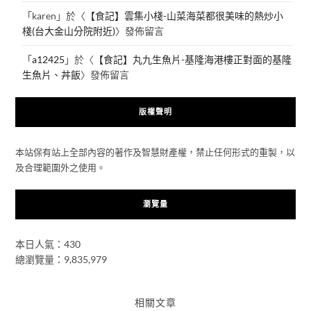
「
karen
」於〈
【食記】雲集小棧-山菜海菜都很美味的熱炒小
棧(台大金山分院附近)
〉發佈留言
「
a12425
」於〈
【食記】丸九生魚片-基隆海港樓正對面的基隆
生魚片、丼飯
〉發佈留言
版權聲明
本站保有站上全部內容的著作及智慧財產權，禁止任何形式的重製，以
及合理範圍外之使用。
瀏覽量
本日人氣：430
總瀏覽量：9,835,979
相關文章