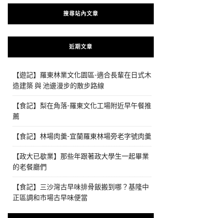
搜尋站內文章
近期文章
【遊記】羅東林業文化園區-適合長輩在日式木
造建築 與 池邊漫步的散步路線
【食記】梨在角落-羅東文化工場附近早午餐推
薦
【食記】林場肉羹-宜蘭羅東林場旁老字號肉羹
【政大已歇業】那些年跟著政大學生一起畢業
的老餐廳們
【食記】三沙灣古早味排骨飯搬到哪？基隆中
正區調和市場古早味便當