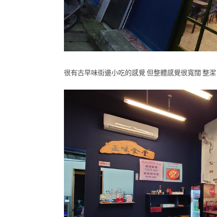
很有古早味街邊小吃的感覺 但整體感覺很寬闊 整潔