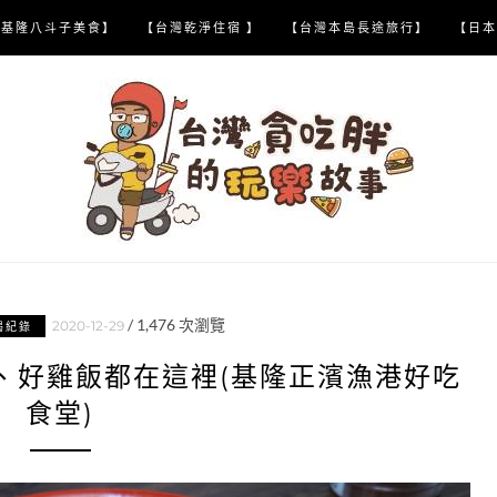
【基隆八斗子美食】
【台灣乾淨住宿 】
【台灣本島長途旅行】
【日本
/
1,476
次瀏覽
2020-12-29
喝紀錄
、好雞飯都在這裡(基隆正濱漁港好吃
食堂)