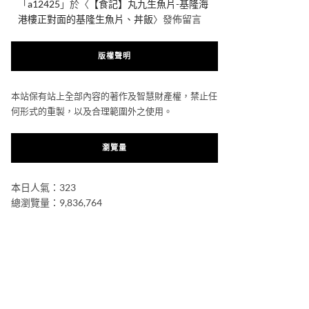
「
a12425
」於〈
【食記】丸九生魚片-基隆海
港樓正對面的基隆生魚片、丼飯
〉發佈留言
版權聲明
本站保有站上全部內容的著作及智慧財產權，禁止任
何形式的重製，以及合理範圍外之使用。
瀏覽量
本日人氣：323
總瀏覽量：9,836,764