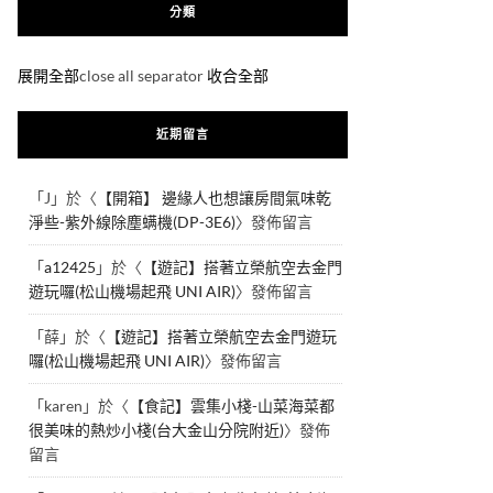
分類
展開全部
close all separator
收合全部
近期留言
「
J
」於〈
【開箱】 邊緣人也想讓房間氣味乾
淨些-紫外線除塵螨機(DP-3E6)
〉發佈留言
「
a12425
」於〈
【遊記】搭著立榮航空去金門
遊玩囉(松山機場起飛 UNI AIR)
〉發佈留言
「
薛
」於〈
【遊記】搭著立榮航空去金門遊玩
囉(松山機場起飛 UNI AIR)
〉發佈留言
「
karen
」於〈
【食記】雲集小棧-山菜海菜都
很美味的熱炒小棧(台大金山分院附近)
〉發佈
留言