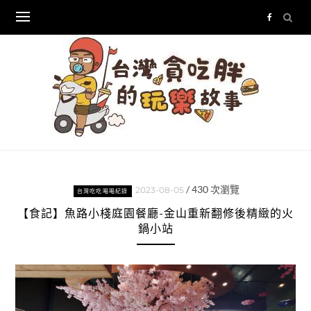
Skip
to
content
/
430
次瀏覽
2023-08-05
台灣吃吃喝喝紀錄
【食記】魚路小棧庭園餐廳-金山重新翻修後精緻的火
鍋小站