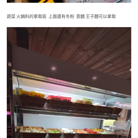
蔬菜 火鍋料的拿取區 上面還有冬粉 意麵 王子麵可以拿取