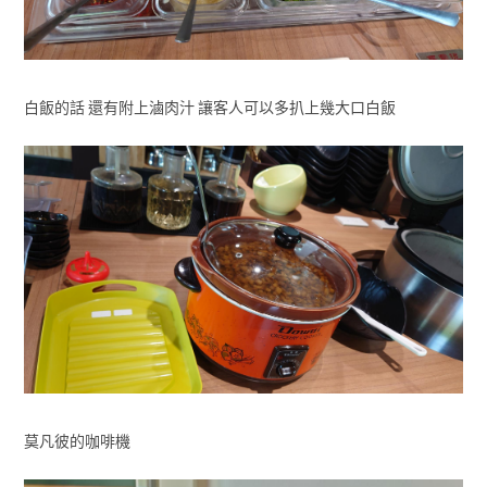
白飯的話 還有附上滷肉汁 讓客人可以多扒上幾大口白飯
莫凡彼的咖啡機