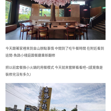
今天跟著家裡來到金山辦點事情 中間到了吃午餐時間 在附近看到
這間-魚路小棧庭園餐廳重新翻修
把以前套餐換小火鍋的用餐模式 今天就來嘗鮮看看吧~(感覺像是
裝修完沒有多久)