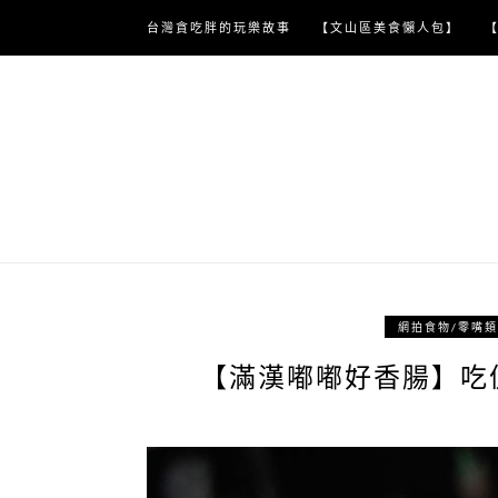
Skip
台灣貪吃胖的玩樂故事
【文山區美食懶人包】
to
content
網拍食物/零嘴
【滿漢嘟嘟好香腸】吃