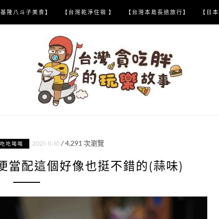
【基隆八斗子美食】
【台灣乾淨住宿 】
【台灣本島長途旅行】
【日本
/
4,291
次瀏覽
2021-11-10
類吃吃喝喝
便當配這個好像也挺不錯的(蒜味)