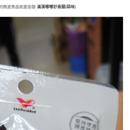
擇的微波食品就是這個-
滿漢嘟嘟好香腸(蒜味)