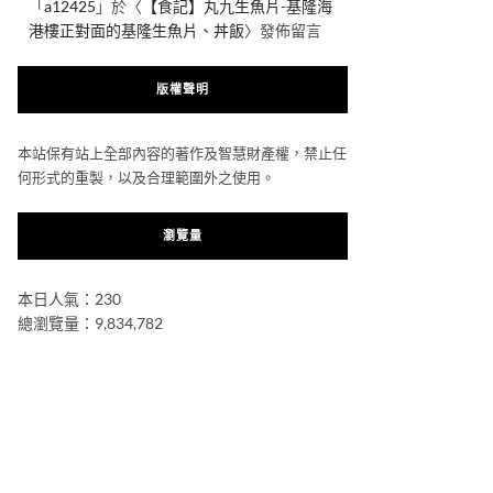
「
a12425
」於〈
【食記】丸九生魚片-基隆海
港樓正對面的基隆生魚片、丼飯
〉發佈留言
版權聲明
本站保有站上全部內容的著作及智慧財產權，禁止任
何形式的重製，以及合理範圍外之使用。
瀏覽量
本日人氣：230
總瀏覽量：9,834,782