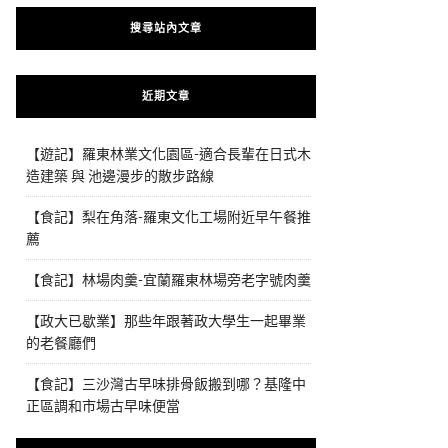
搜尋站內文章
近期文章
【遊記】羅東林業文化園區-適合長輩在日式木
造建築 與 池邊漫步的散步路線
【食記】梨在角落-羅東文化工場附近早午餐推
薦
【食記】林場肉羹-宜蘭羅東林場旁老字號肉羹
【政大已歇業】那些年跟著政大學生一起畢業
的老餐廳們
【食記】三沙灣古早味排骨飯搬到哪？基隆中
正區調和市場古早味便當