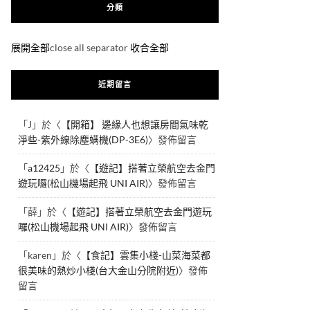
分類
展開全部
close all separator
收合全部
近期留言
「
J
」於〈
【開箱】 邊緣人也想讓房間氣味乾
淨些-紫外線除塵螨機(DP-3E6)
〉發佈留言
「
a12425
」於〈
【遊記】搭著立榮航空去金門
遊玩囉(松山機場起飛 UNI AIR)
〉發佈留言
「
薛
」於〈
【遊記】搭著立榮航空去金門遊玩
囉(松山機場起飛 UNI AIR)
〉發佈留言
「
karen
」於〈
【食記】雲集小棧-山菜海菜都
很美味的熱炒小棧(台大金山分院附近)
〉發佈
留言