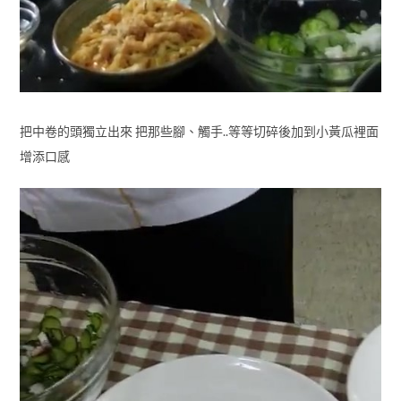
把中卷的頭獨立出來 把那些腳、觸手..等等切碎後加到小黃瓜裡面
增添口感