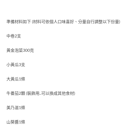
準備材料如下 (材料可依個人口味喜好、分量自行調整以下份量)
中卷2支
黃金泡菜300克
小黃瓜3支
大黃瓜1條
牛番茄2顆 (裝飾用..可以換成其他食材)
美乃滋1條
山葵醬1條