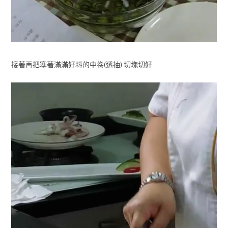
接著再把塞著滿滿好料的中卷(透抽) 切塊切好