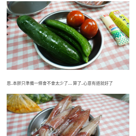
恩..本胖只準備一條會不會太少了…. 算了..心意有道就好了