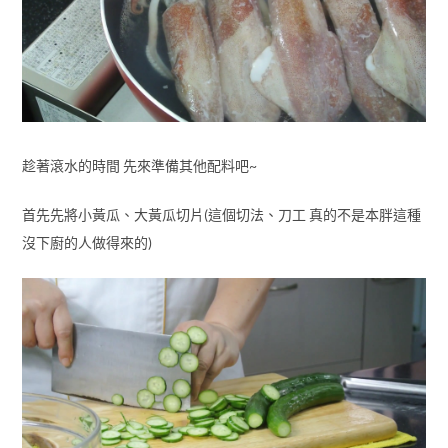
趁著滾水的時間 先來準備其他配料吧~
首先先將小黃瓜、大黃瓜切片(這個切法、刀工 真的不是本胖這種
沒下廚的人做得來的)