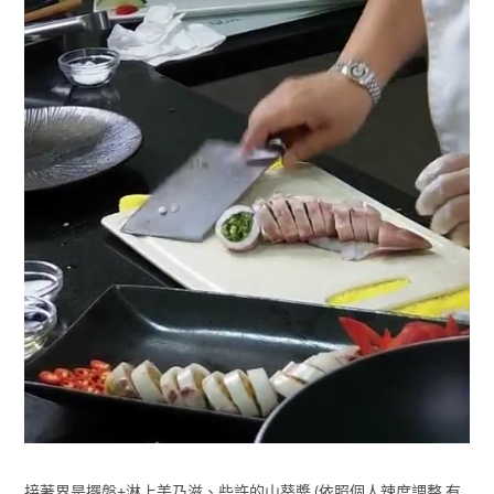
接著界是擺盤+淋上美乃滋、些許的山葵醬 (依照個人辣度調整 有