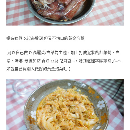
還有這個吃起來酸甜 但又不辣口的黃金泡菜
(可以自己做 以高麗菜/白菜為主體，加上打成泥狀的紅蘿蔔、白
醋、味琳 最後加點 香油 豆腐 芝麻醬…，聽到這裡本胖都昏了..不
如就自己買別人做好的黃金泡菜吧..)