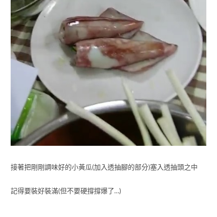
接著把剛剛調味好的小黃瓜(加入透抽腳的部分)塞入透抽頭之中
記得要裝好裝滿(但不要硬撐撐爆了…)