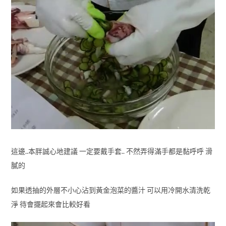
這邊..本胖誠心地建議 一定要戴手套.. 不然弄得滿手都是黏呼呼 滑
膩的
如果透抽的外層不小心沾到黃金泡菜的醬汁 可以用冷開水清洗乾
淨 待會擺起來會比較好看