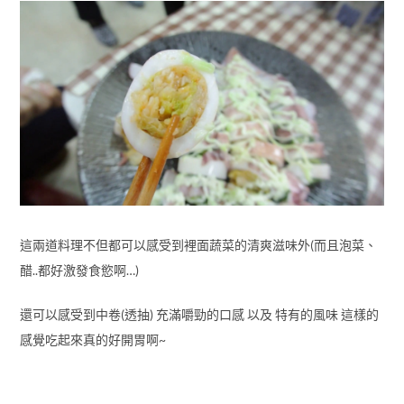
這兩道料理不但都可以感受到裡面蔬菜的清爽滋味外(而且泡菜、
醋..都好激發食慾啊…)
還可以感受到中卷(透抽) 充滿嚼勁的口感 以及 特有的風味 這樣的
感覺吃起來真的好開胃啊~