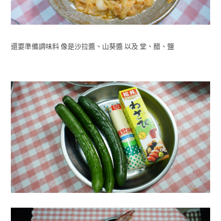
還要準備調味料 像是沙拉醬、山葵醬 以及 堂、醋、鹽