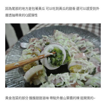
因為尾部的地方是包著黃瓜 可以吃到黃瓜的甜香 還可以感受到外
層透抽帶來的Q感彈性
黃金泡菜的部分 酸酸甜甜滋味 帶點外層山葵醬的辣 挺開胃的~