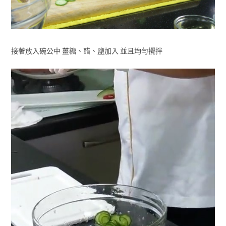
接著放入碗公中 薑糖、醋、鹽加入 並且均勻攪拌