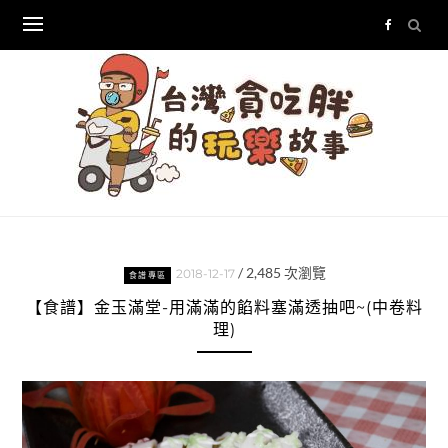
Skip
to
content
/
2,485
次瀏覽
2018-12-17
食譜專區
【食譜】金玉滿堂-用滿滿的餡料塞滿透抽吧~(中卷料
理)