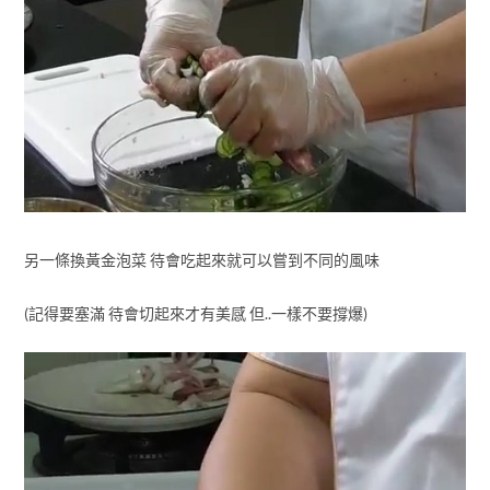
另一條換黃金泡菜 待會吃起來就可以嘗到不同的風味
(記得要塞滿 待會切起來才有美感 但..一樣不要撐爆)