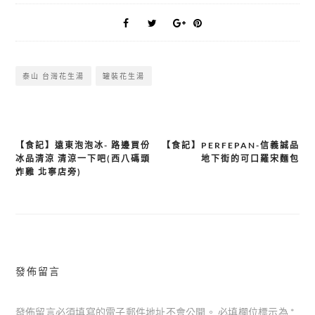
泰山 台灣花生湯
罐裝花生湯
【食記】遠東泡泡冰- 路邊買份
【食記】PERFEPAN-信義誠品
文
冰品清涼 清涼一下吧(西八碼頭
地下街的可口羅宋麵包
章
炸雞 北寧店旁)
導
覽
發佈留言
發佈留言必須填寫的電子郵件地址不會公開。
必填欄位標示為
*