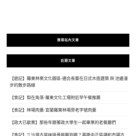
搜尋站內文章
近期文章
【遊記】羅東林業文化園區-適合長輩在日式木造建築 與 池邊漫
步的散步路線
【食記】梨在角落-羅東文化工場附近早午餐推薦
【食記】林場肉羹-宜蘭羅東林場旁老字號肉羹
【政大已歇業】那些年跟著政大學生一起畢業的老餐廳們
【食記】三沙灣古早味排骨飯搬到哪？基隆中正區調和市場古