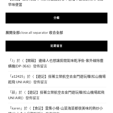
早味便當
分類
展開全部
close all separator
收合全部
近期留言
「
J
」於〈
【開箱】 邊緣人也想讓房間氣味乾淨些-紫外線除塵
螨機(DP-3E6)
〉發佈留言
「
a12425
」於〈
【遊記】搭著立榮航空去金門遊玩囉(松山機場
起飛 UNI AIR)
〉發佈留言
「
薛
」於〈
【遊記】搭著立榮航空去金門遊玩囉(松山機場起飛
UNI AIR)
〉發佈留言
「
karen
」於〈
【食記】雲集小棧-山菜海菜都很美味的熱炒小