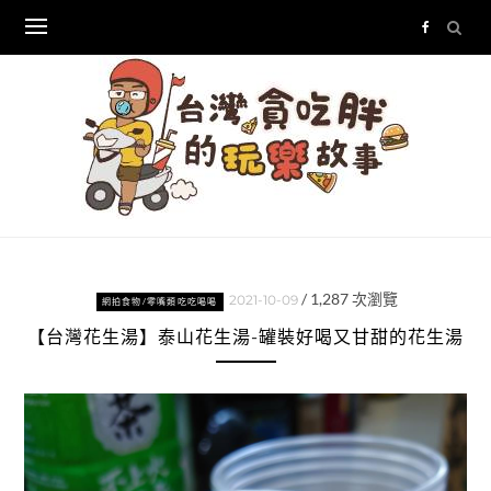
Skip
to
content
/
1,287
次瀏覽
2021-10-09
網拍食物/零嘴類吃吃喝喝
【台灣花生湯】泰山花生湯-罐裝好喝又甘甜的花生湯