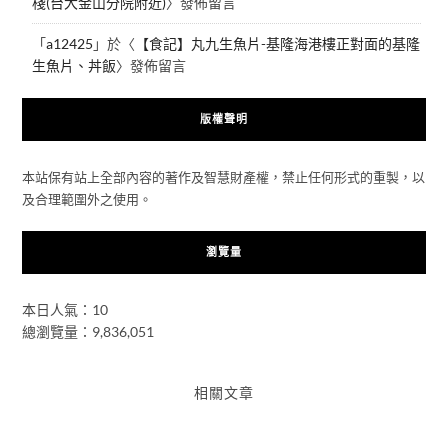
棧(台大金山分院附近)
〉發佈留言
「
a12425
」於〈
【食記】丸九生魚片-基隆海港樓正對面的基隆
生魚片、丼飯
〉發佈留言
版權聲明
本站保有站上全部內容的著作及智慧財產權，禁止任何形式的重製，以
及合理範圍外之使用。
瀏覽量
本日人氣：10
總瀏覽量：9,836,051
相關文章