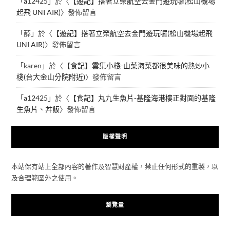
「
a12425
」於〈
【遊記】搭著立榮航空去金門遊玩囉(松山機場
起飛 UNI AIR)
〉發佈留言
「
薛
」於〈
【遊記】搭著立榮航空去金門遊玩囉(松山機場起飛
UNI AIR)
〉發佈留言
「
karen
」於〈
【食記】雲集小棧-山菜海菜都很美味的熱炒小
棧(台大金山分院附近)
〉發佈留言
「
a12425
」於〈
【食記】丸九生魚片-基隆海港樓正對面的基隆
生魚片、丼飯
〉發佈留言
版權聲明
本站保有站上全部內容的著作及智慧財產權，禁止任何形式的重製，以
及合理範圍外之使用。
瀏覽量