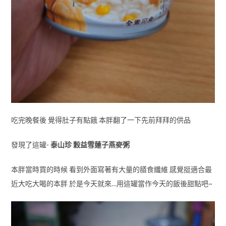
吃完晚餐後 覺得肚子有點餓 本胖翻了一下先前拜拜的供品
發現了這罐-
泰山珍 穀益雪蓮子燕麥粥
本胖當時買的時候 看到外面寫著有大量的膳食纖維 感覺挺適合最
近大吃大喝的本胖 於是今天就來…用這罐當作今天的飯後甜點吧~