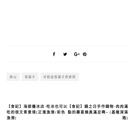
泰山
雪蓮子
珍穀益雪蓮子燕麥粥
【食記】海那邊冰店-吃冰也可以
【食記】鍋之日手作鍋物-肉肉滿
文
吃的很文青意境(正濱漁港/彩色
點的壽喜燒真滿足啊~ (基隆深溪
章
漁港)
路)
導