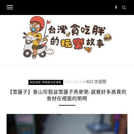
Skip
to
content
/
403
次瀏覽
2021-10-18
網拍食物/零嘴類吃吃喝喝
【雪蓮子】泰山珍穀益雪蓮子燕麥粥-感覺好多高貴的
食材在裡面的粥啊