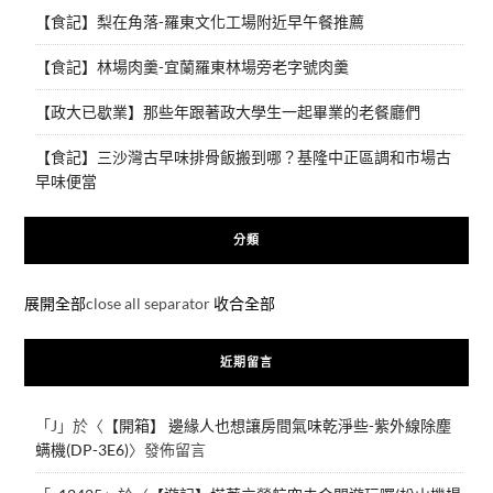
【食記】梨在角落-羅東文化工場附近早午餐推薦
【食記】林場肉羹-宜蘭羅東林場旁老字號肉羹
【政大已歇業】那些年跟著政大學生一起畢業的老餐廳們
【食記】三沙灣古早味排骨飯搬到哪？基隆中正區調和市場古
早味便當
分類
展開全部
close all separator
收合全部
近期留言
「
J
」於〈
【開箱】 邊緣人也想讓房間氣味乾淨些-紫外線除塵
螨機(DP-3E6)
〉發佈留言