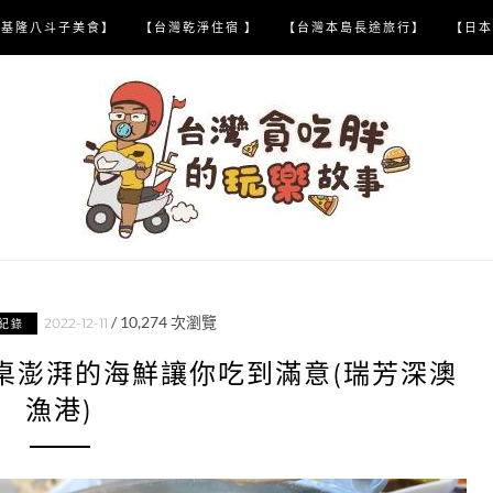
【基隆八斗子美食】
【台灣乾淨住宿 】
【台灣本島長途旅行】
【日本
/
10,274
次瀏覽
2022-12-11
紀錄
桌澎湃的海鮮讓你吃到滿意(瑞芳深澳
漁港)