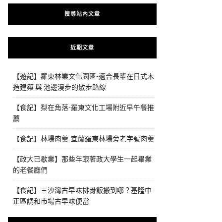
搜尋站內文章
近期文章
【遊記】羅東林業文化園區-適合長輩在日式木
造建築 與 池邊漫步的散步路線
【食記】梨在角落-羅東文化工場附近早午餐推
薦
【食記】林場肉羹-宜蘭羅東林場旁老字號肉羹
【政大已歇業】那些年跟著政大學生一起畢業
的老餐廳們
【食記】三沙灣古早味排骨飯搬到哪？基隆中
正區調和市場古早味便當