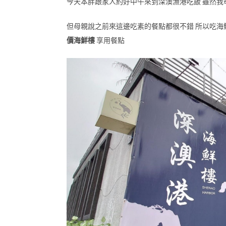
今天本胖跟家人約好中午來到深澳漁港吃飯 雖然我
但母親說之前來這邊吃素的餐點都很不錯 所以吃海鮮
價海鮮樓
享用餐點