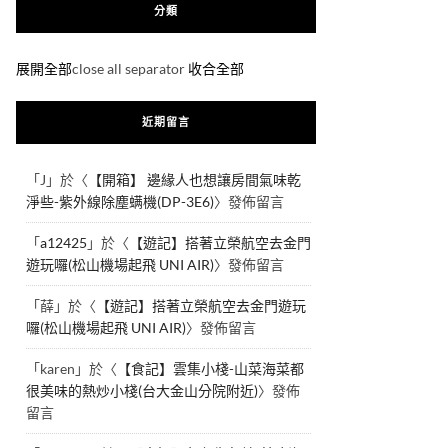
分類
展開全部
close all separator
收合全部
近期留言
「
J
」於〈
【開箱】 邊緣人也想讓房間氣味乾
淨些-紫外線除塵螨機(DP-3E6)
〉發佈留言
「
a12425
」於〈
【遊記】搭著立榮航空去金門
遊玩囉(松山機場起飛 UNI AIR)
〉發佈留言
「
薛
」於〈
【遊記】搭著立榮航空去金門遊玩
囉(松山機場起飛 UNI AIR)
〉發佈留言
「
karen
」於〈
【食記】雲集小棧-山菜海菜都
很美味的熱炒小棧(台大金山分院附近)
〉發佈
留言