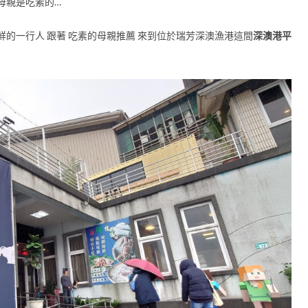
母親是吃素的…
的一行人 跟著 吃素的母親推薦 來到位於瑞芳深澳漁港這間
深澳港平