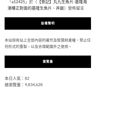
「
a12425
」於〈
【食記】丸九生魚片-基隆海
港樓正對面的基隆生魚片、丼飯
〉發佈留言
版權聲明
本站保有站上全部內容的著作及智慧財產權，禁止任
何形式的重製，以及合理範圍外之使用。
瀏覽量
本日人氣：82
總瀏覽量：9,834,628