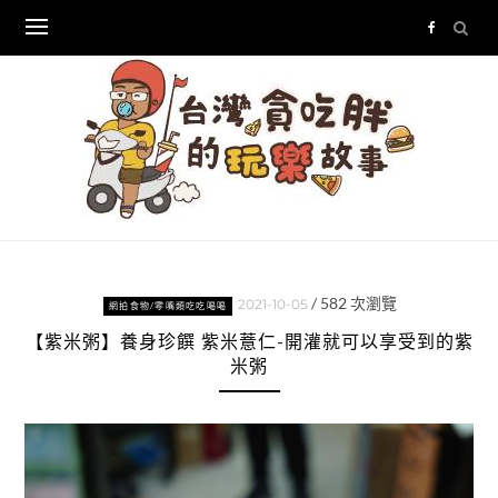
Skip
to
content
/
582
次瀏覽
2021-10-05
網拍食物/零嘴類吃吃喝喝
【紫米粥】養身珍饌 紫米薏仁-開灌就可以享受到的紫
米粥