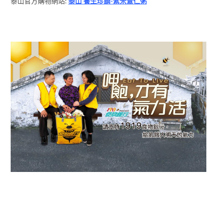
泰山官方購物網站:
泰山 養生珍饌-紫米薏仁粥