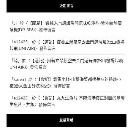
近期留言
「
J
」於〈
【開箱】 邊緣人也想讓房間氣味乾淨些-紫外線除塵
螨機(DP-3E6)
〉發佈留言
「
a12425
」於〈
【遊記】搭著立榮航空去金門遊玩囉(松山機場
起飛 UNI AIR)
〉發佈留言
「
薛
」於〈
【遊記】搭著立榮航空去金門遊玩囉(松山機場起飛
UNI AIR)
〉發佈留言
「
karen
」於〈
【食記】雲集小棧-山菜海菜都很美味的熱炒小
棧(台大金山分院附近)
〉發佈留言
「
a12425
」於〈
【食記】丸九生魚片-基隆海港樓正對面的基隆
生魚片、丼飯
〉發佈留言
版權聲明