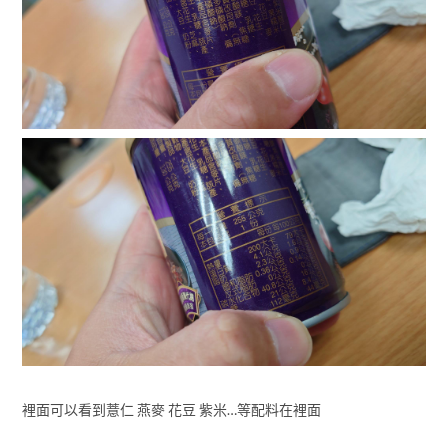
裡面可以看到薏仁 燕麥 花豆 紫米…等配料在裡面