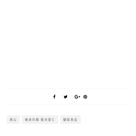
泰山
養身珍饌 紫米薏仁
罐裝食品