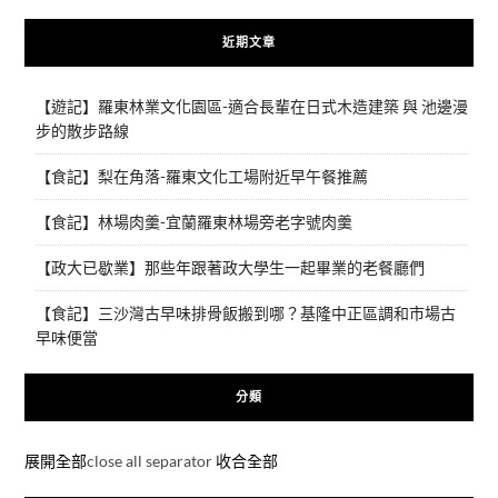
近期文章
【遊記】羅東林業文化園區-適合長輩在日式木造建築 與 池邊漫
步的散步路線
【食記】梨在角落-羅東文化工場附近早午餐推薦
【食記】林場肉羹-宜蘭羅東林場旁老字號肉羹
【政大已歇業】那些年跟著政大學生一起畢業的老餐廳們
【食記】三沙灣古早味排骨飯搬到哪？基隆中正區調和市場古
早味便當
分類
展開全部
close all separator
收合全部