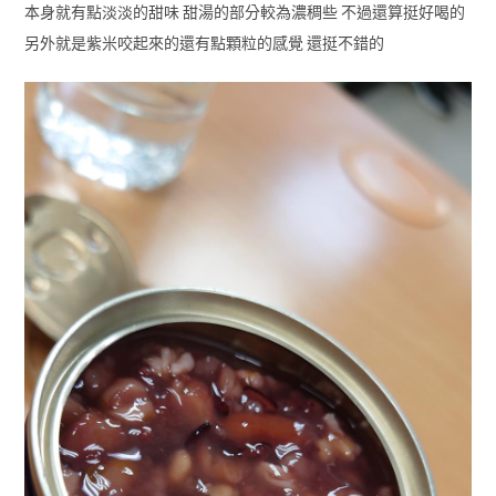
本身就有點淡淡的甜味 甜湯的部分較為濃稠些 不過還算挺好喝的
另外就是紫米咬起來的還有點顆粒的感覺 還挺不錯的