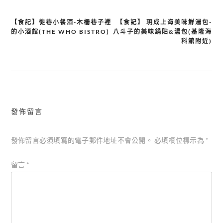
【食記】徙巷小餐酒-木柵巷子裡
【食記】 玥成上海美味鮮湯包-
文
的小酒館(THE WHO BISTRO)
八斗子的美味鍋貼&湯包(基隆海
章
科館附近)
導
覽
發佈留言
發佈留言必須填寫的電子郵件地址不會公開。
必填欄位標示為
*
留言
*