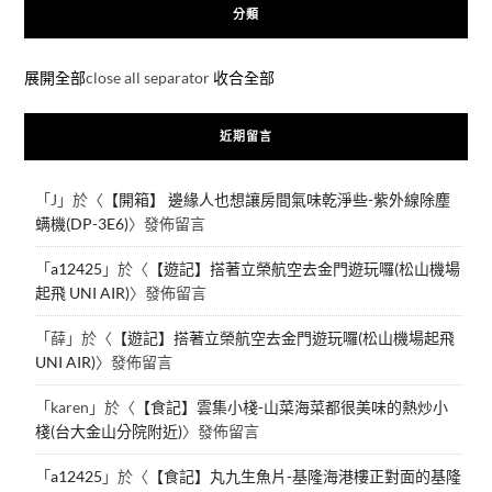
分類
展開全部
close all separator
收合全部
近期留言
「
J
」於〈
【開箱】 邊緣人也想讓房間氣味乾淨些-紫外線除塵
螨機(DP-3E6)
〉發佈留言
「
a12425
」於〈
【遊記】搭著立榮航空去金門遊玩囉(松山機場
起飛 UNI AIR)
〉發佈留言
「
薛
」於〈
【遊記】搭著立榮航空去金門遊玩囉(松山機場起飛
UNI AIR)
〉發佈留言
「
karen
」於〈
【食記】雲集小棧-山菜海菜都很美味的熱炒小
棧(台大金山分院附近)
〉發佈留言
「
a12425
」於〈
【食記】丸九生魚片-基隆海港樓正對面的基隆