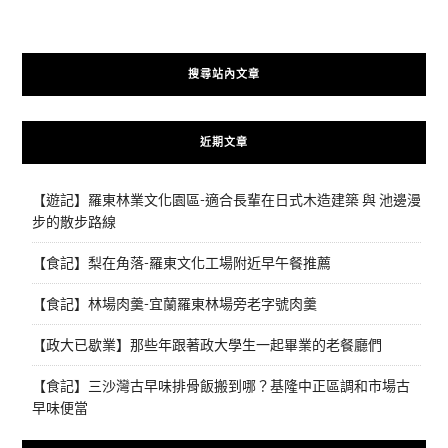
搜尋站內文章
近期文章
【遊記】羅東林業文化園區-適合長輩在日式木造建築 與 池邊漫
步的散步路線
【食記】梨在角落-羅東文化工場附近早午餐推薦
【食記】林場肉羹-宜蘭羅東林場旁老字號肉羹
【政大已歇業】那些年跟著政大學生一起畢業的老餐廳們
【食記】三沙灣古早味排骨飯搬到哪？基隆中正區調和市場古
早味便當