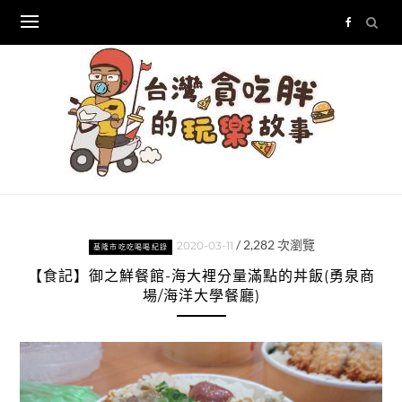
Skip
to
content
/
2,282
次瀏覽
2020-03-11
基隆市吃吃喝喝紀錄
【食記】御之鮮餐館-海大裡分量滿點的丼飯(勇泉商
場/海洋大學餐廳)