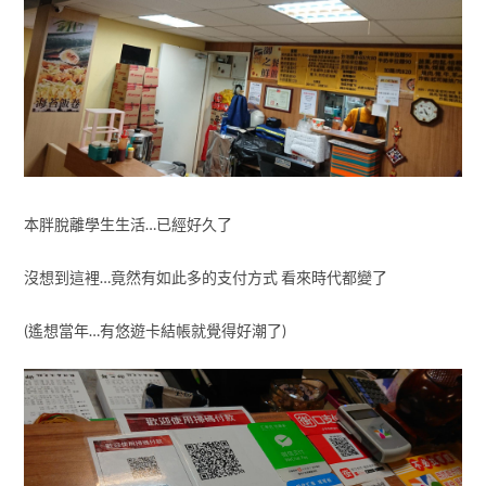
本胖脫離學生生活…已經好久了
沒想到這裡…竟然有如此多的支付方式 看來時代都變了
(遙想當年…有悠遊卡結帳就覺得好潮了)