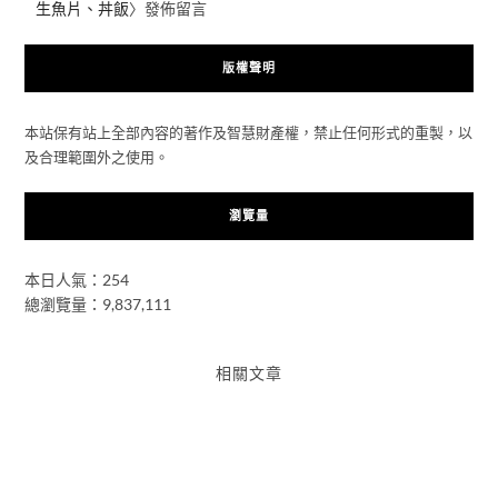
生魚片、丼飯
〉發佈留言
版權聲明
本站保有站上全部內容的著作及智慧財產權，禁止任何形式的重製，以
及合理範圍外之使用。
瀏覽量
本日人氣：254
總瀏覽量：9,837,111
相關文章