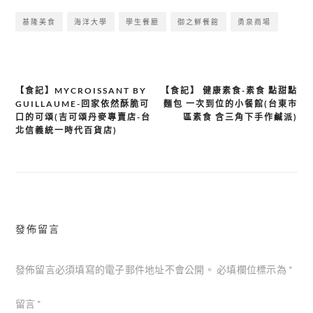
基隆美食
海洋大學
學生餐廳
御之鮮餐館
勇泉商場
【食記】MYCROISSANT BY
【食記】 健康素食-素食 點甜點
文
GUILLAUME-回家依然酥脆可
麵包 一次到位的小餐館(台東市
章
口的可頌(吉可頌丹麥專賣店-台
區素食 含三角下手作鹹派)
北信義統一時代百貨店)
導
覽
發佈留言
發佈留言必須填寫的電子郵件地址不會公開。
必填欄位標示為
*
留言
*