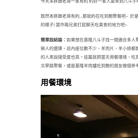
今天本胖跟老哥一家有約 約好一家人要來到八斗子
既然本胖跟老哥有約…那就約在吃到飽聚餐吧~ 於
的樣子) 當作兩兄弟打屁聊天吃美食的地方吧~
簡單說結論：
如果想在基隆八斗子找一間適合多人
揪人的選擇。店內座位數不少，羊肉片、羊小排都
的人來說接受度也高。這篇就把當天用餐環境、吃
北寧路聚餐，或是基隆羊肉爐吃到飽的朋友做個參
用餐環境