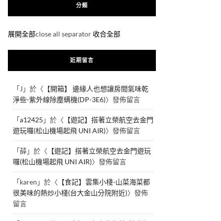
分類
展開全部
close all separator
收合全部
近期留言
「
J
」於〈
【開箱】 邊緣人也想讓房間氣味乾
淨些-紫外線除塵螨機(DP-3E6)
〉發佈留言
「
a12425
」於〈
【遊記】搭著立榮航空去金門
遊玩囉(松山機場起飛 UNI AIR)
〉發佈留言
「
薛
」於〈
【遊記】搭著立榮航空去金門遊玩
囉(松山機場起飛 UNI AIR)
〉發佈留言
「
karen
」於〈
【食記】雲集小棧-山菜海菜都
很美味的熱炒小棧(台大金山分院附近)
〉發佈
留言