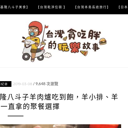
【基隆八斗子美食】
【台灣乾淨住宿 】
【台灣本島長途旅行】
【日本
/
9,648
次瀏覽
2019-03-08
喝紀錄
基隆八斗子羊肉爐吃到飽，羊小排、羊
能一直拿的聚餐選擇