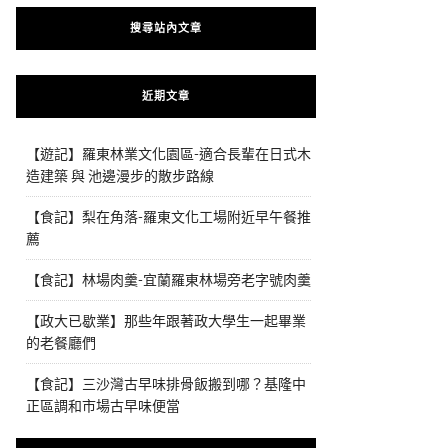
搜尋站內文章
近期文章
【遊記】羅東林業文化園區-適合長輩在日式木
造建築 與 池邊漫步的散步路線
【食記】梨在角落-羅東文化工場附近早午餐推
薦
【食記】林場肉羹-宜蘭羅東林場旁老字號肉羹
【政大已歇業】那些年跟著政大學生一起畢業
的老餐廳們
【食記】三沙灣古早味排骨飯搬到哪？基隆中
正區調和市場古早味便當