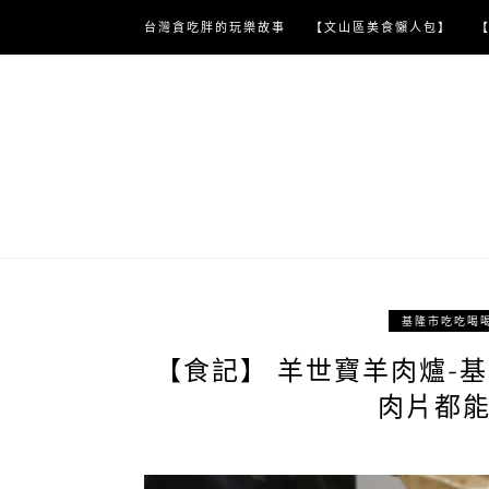
Skip
台灣貪吃胖的玩樂故事
【文山區美食懶人包】
to
content
基隆市吃吃喝
【食記】 羊世寶羊肉爐-
肉片都