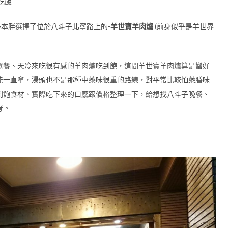
吃飯
是本胖選擇了位於八斗子北寧路上的-
羊世寶羊肉爐
(前身似乎是羊世界
聚餐、天冷來吃很有感的羊肉爐吃到飽，這間羊世寶羊肉爐算是蠻好
能一直拿，湯頭也不是那種中藥味很重的路線，對平常比較怕藥膳味
到飽食材、實際吃下來的口感跟價格整理一下，給想找八斗子晚餐、
考。