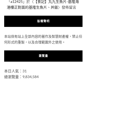
「
a12425
」於〈
【食記】丸九生魚片-基隆海
港樓正對面的基隆生魚片、丼飯
〉發佈留言
版權聲明
本站保有站上全部內容的著作及智慧財產權，禁止任
何形式的重製，以及合理範圍外之使用。
瀏覽量
本日人氣：31
總瀏覽量：9,834,584