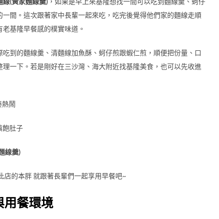
麵線(黃家麵線羹)
，如果是早上來基隆想找一間可以吃到麵線羹、蚵仔
的一間。這次跟著家中長輩一起來吃，吃完後覺得他們家的麵線走順
有老基隆早餐感的樸實味道。
際吃到的麵線羹、清麵線加魚酥、蚵仔煎跟蝦仁煎，順便把份量、口
整理一下。若是剛好在三沙灣、海大附近找基隆美食，也可以先收進
湊熱鬧
填飽肚子
麵線羹)
此店的本胖 就跟著長輩們一起享用早餐吧~
與用餐環境