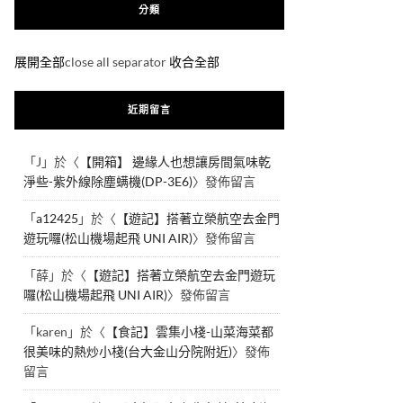
分類
展開全部
close all separator
收合全部
近期留言
「
J
」於〈
【開箱】 邊緣人也想讓房間氣味乾
淨些-紫外線除塵螨機(DP-3E6)
〉發佈留言
「
a12425
」於〈
【遊記】搭著立榮航空去金門
遊玩囉(松山機場起飛 UNI AIR)
〉發佈留言
「
薛
」於〈
【遊記】搭著立榮航空去金門遊玩
囉(松山機場起飛 UNI AIR)
〉發佈留言
「
karen
」於〈
【食記】雲集小棧-山菜海菜都
很美味的熱炒小棧(台大金山分院附近)
〉發佈
留言