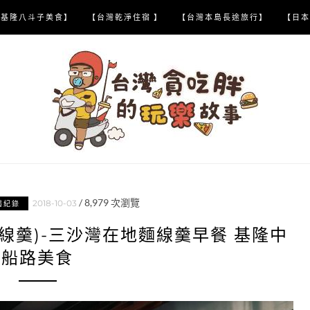
【基隆八斗子美食】
【台灣乾淨住宿 】
【台灣本島長途旅行】
【日本
/
8,979
次瀏覽
2018-10-03
喝紀錄
線羹)-三沙灣在地麵線羹早餐 基隆中
船路美食