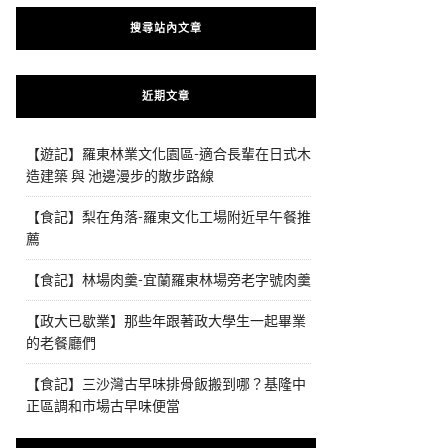
搜尋站內文章
近期文章
【遊記】羅東林業文化園區-適合長輩在日式木
造建築 與 池邊漫步的散步路線
【食記】梨在角落-羅東文化工場附近早午餐推
薦
【食記】林場肉羹-宜蘭羅東林場旁老字號肉羹
【政大已歇業】那些年跟著政大學生一起畢業
的老餐廳們
【食記】三沙灣古早味排骨飯搬到哪？基隆中
正區調和市場古早味便當