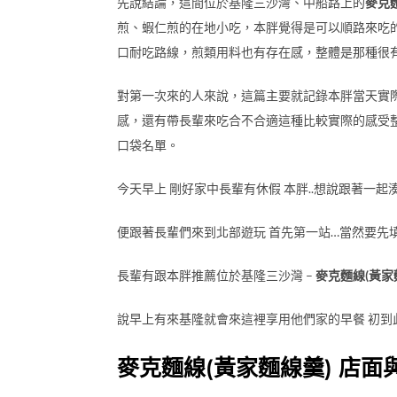
先說結論，這間位於基隆三沙灣、中船路上的
麥克
煎、蝦仁煎的在地小吃，本胖覺得是可以順路來吃
口耐吃路線，煎類用料也有存在感，整體是那種很
對第一次來的人來說，這篇主要就記錄本胖當天實
感，還有帶長輩來吃合不合適這種比較實際的感受
口袋名單。
今天早上 剛好家中長輩有休假 本胖..想說跟著一起
便跟著長輩們來到北部遊玩 首先第一站…當然要先
長輩有跟本胖推薦位於基隆三沙灣 –
麥克麵線(黃家
說早上有來基隆就會來這裡享用他們家的早餐 初到
麥克麵線(黃家麵線羹) 店面