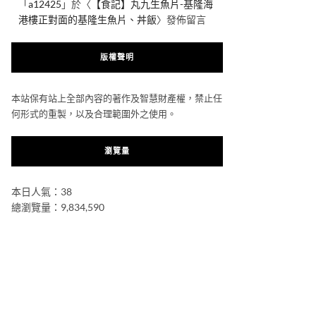
「
a12425
」於〈
【食記】丸九生魚片-基隆海
港樓正對面的基隆生魚片、丼飯
〉發佈留言
版權聲明
本站保有站上全部內容的著作及智慧財產權，禁止任
何形式的重製，以及合理範圍外之使用。
瀏覽量
本日人氣：38
總瀏覽量：9,834,590