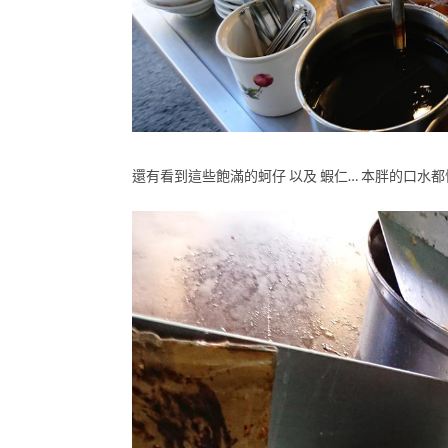
還有看到這些飽滿的蚵仔 以及 蝦仁… 本胖的口水