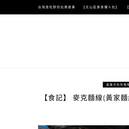
Skip
台灣貪吃胖的玩樂故事
【文山區美食懶人包】
to
content
基隆市吃吃喝
【食記】 麥克麵線(黃家麵