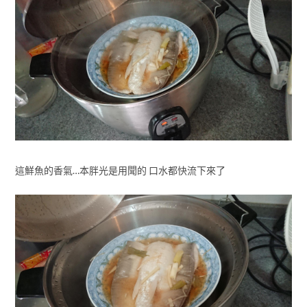
這鮮魚的香氣…本胖光是用聞的 口水都快流下來了