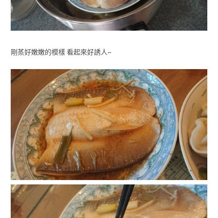
剛蒸好嫩嫩的模樣 看起來好誘人~