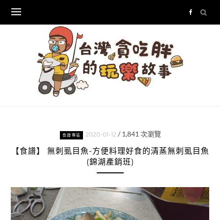
Skip
to
content
/
1,841
次瀏覽
2020-01-12
食譜專區
【食譜】 無刺虱目魚-方便料理好食的清蒸無刺虱目魚
(錦湖產銷班)