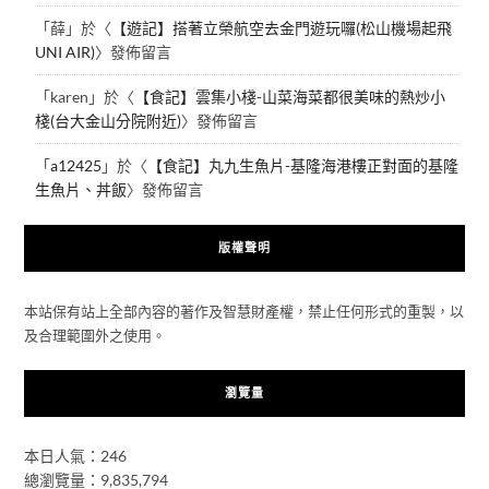
「
薛
」於〈
【遊記】搭著立榮航空去金門遊玩囉(松山機場起飛
UNI AIR)
〉發佈留言
「
karen
」於〈
【食記】雲集小棧-山菜海菜都很美味的熱炒小
棧(台大金山分院附近)
〉發佈留言
「
a12425
」於〈
【食記】丸九生魚片-基隆海港樓正對面的基隆
生魚片、丼飯
〉發佈留言
版權聲明
本站保有站上全部內容的著作及智慧財產權，禁止任何形式的重製，以
及合理範圍外之使用。
瀏覽量
本日人氣：246
總瀏覽量：9,835,794