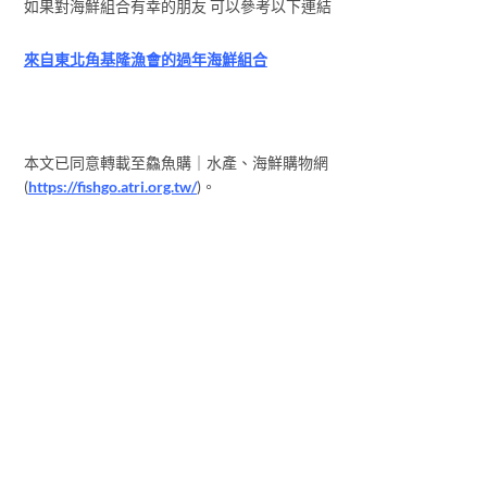
如果對海鮮組合有幸的朋友 可以參考以下連結
來自東北角基隆漁會的過年海鮮組合
本文已同意轉載至鱻魚購｜水產、海鮮購物網
(
https://fishgo.atri.org.tw/
)。