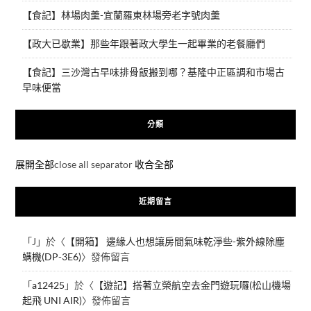
【食記】林場肉羹-宜蘭羅東林場旁老字號肉羹
【政大已歇業】那些年跟著政大學生一起畢業的老餐廳們
【食記】三沙灣古早味排骨飯搬到哪？基隆中正區調和市場古
早味便當
分類
展開全部
close all separator
收合全部
近期留言
「
J
」於〈
【開箱】 邊緣人也想讓房間氣味乾淨些-紫外線除塵
螨機(DP-3E6)
〉發佈留言
「
a12425
」於〈
【遊記】搭著立榮航空去金門遊玩囉(松山機場
起飛 UNI AIR)
〉發佈留言