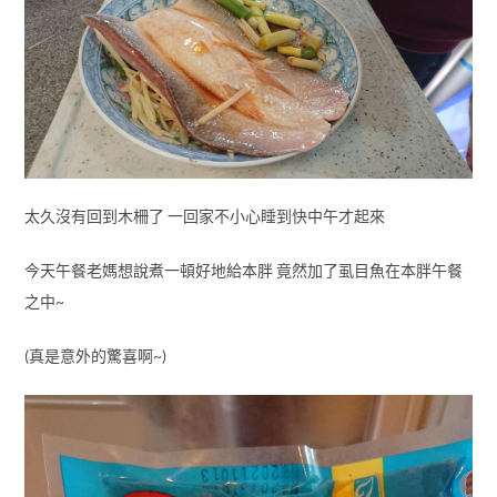
太久沒有回到木柵了 一回家不小心睡到快中午才起來
今天午餐老媽想說煮一頓好地給本胖 竟然加了虱目魚在本胖午餐
之中~
(真是意外的驚喜啊~)