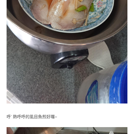
呼` 熱呼呼的虱目魚煎好囉~