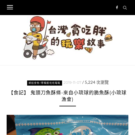
Skip
to
content
/
5,224
次瀏覽
2019-11-07
網拍食物/零嘴類吃吃喝喝
【食記】 鬼頭刀魚酥條-來自小琉球的脆魚酥(小琉球
漁會)