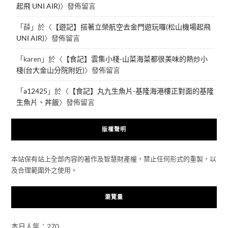
起飛 UNI AIR)
〉發佈留言
「
薛
」於〈
【遊記】搭著立榮航空去金門遊玩囉(松山機場起飛
UNI AIR)
〉發佈留言
「
karen
」於〈
【食記】雲集小棧-山菜海菜都很美味的熱炒小
棧(台大金山分院附近)
〉發佈留言
「
a12425
」於〈
【食記】丸九生魚片-基隆海港樓正對面的基隆
生魚片、丼飯
〉發佈留言
版權聲明
本站保有站上全部內容的著作及智慧財產權，禁止任何形式的重製，以
及合理範圍外之使用。
瀏覽量
本日人氣：270