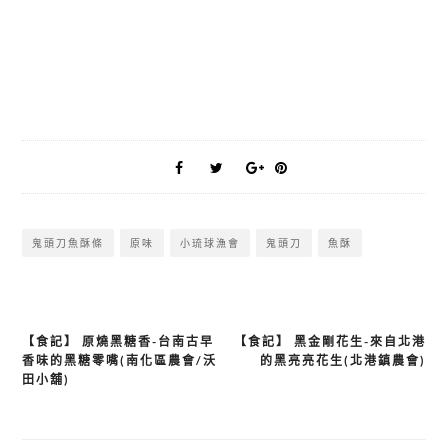
鬼頭刀魚酥條
原味
小琉球漁會
鬼頭刀
魚酥
【食記】 原燒黑糖香-台南古早
【食記】 黑金剛花生-來自北港
文
香味的黑糖零嘴(南化區農會/沃
的黑亮亮花生(北港鎮農會)
章
田小舖)
導