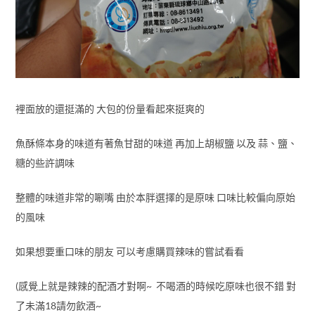
裡面放的還挺滿的 大包的份量看起來挺爽的
魚酥條本身的味道有著魚甘甜的味道 再加上胡椒鹽 以及 蒜、鹽、
糖的些許調味
整體的味道非常的唰嘴 由於本胖選擇的是原味 口味比較偏向原始
的風味
如果想要重口味的朋友 可以考慮購買辣味的嘗試看看
(感覺上就是辣辣的配酒才對啊~ 不喝酒的時候吃原味也很不錯 對
了未滿18請勿飲酒~