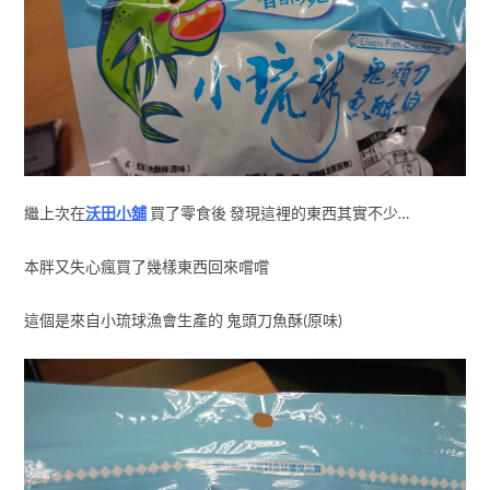
繼上次在
沃田小舖
買了零食後 發現這裡的東西其實不少…
本胖又失心瘋買了幾樣東西回來嚐嚐
這個是來自小琉球漁會生產的 鬼頭刀魚酥(原味)