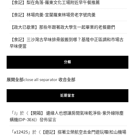
【食記】梨在角落-羅東文化工場附近早午餐推薦
【食記】林場肉羹-宜蘭羅東林場旁老字號肉羹
【政大已歇業】那些年跟著政大學生一起畢業的老餐廳們
【食記】三沙灣古早味排骨飯搬到哪？基隆中正區調和市場古
早味便當
分類
展開全部
close all separator
收合全部
近期留言
「
J
」於〈
【開箱】 邊緣人也想讓房間氣味乾淨些-紫外線除塵
螨機(DP-3E6)
〉發佈留言
「
a12425
」於〈
【遊記】搭著立榮航空去金門遊玩囉(松山機場