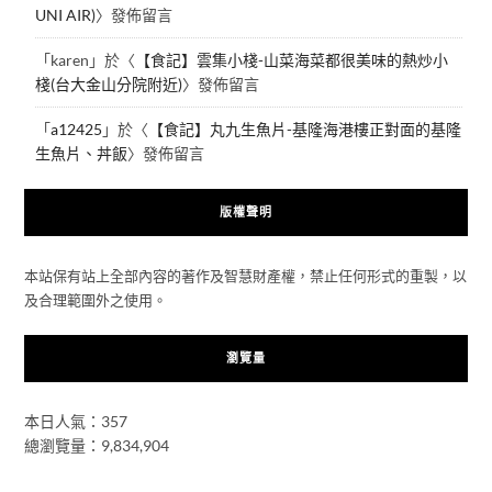
UNI AIR)
〉發佈留言
「
karen
」於〈
【食記】雲集小棧-山菜海菜都很美味的熱炒小
棧(台大金山分院附近)
〉發佈留言
「
a12425
」於〈
【食記】丸九生魚片-基隆海港樓正對面的基隆
生魚片、丼飯
〉發佈留言
版權聲明
本站保有站上全部內容的著作及智慧財產權，禁止任何形式的重製，以
及合理範圍外之使用。
瀏覽量
本日人氣：357
總瀏覽量：9,834,904