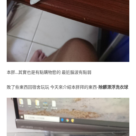
本胖…其實也是有點購物慾的 最近腦波有點弱
敗了些東西回宿舍玩玩 今天來介紹本胖拜的東西-
除髒漂浮洗衣球