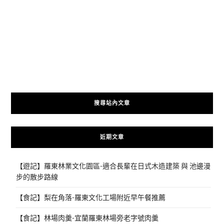
搜尋站內文章
近期文章
【遊記】羅東林業文化園區-適合長輩在日式木造建築 與 池邊漫
步的散步路線
【食記】梨在角落-羅東文化工場附近早午餐推薦
【食記】林場肉羹-宜蘭羅東林場旁老字號肉羹