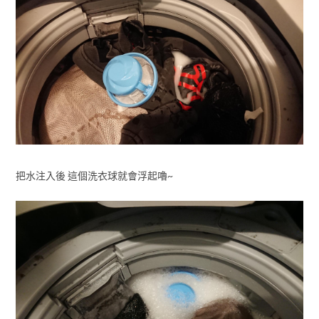
把水注入後 這個洗衣球就會浮起嚕~