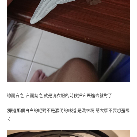
總而言之 言而總之 就是洗衣服的時候把它丟進去就對了
(旁邊那個白白的絕對不是嘉明的味道 是洗衣精 請大家不要想歪囉
~)