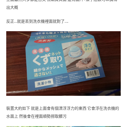
出大概
反正…就是丟到洗衣機裡面就對了….
裝置大約如下 就是上面會有個漂浮浮力的東西 它會浮在洗衣機的
水面上 然後會在裡面順勢撈取髒污