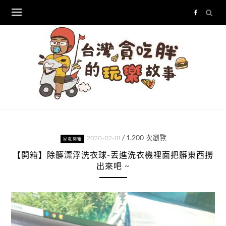
Skip
to
content
/
1,200
次瀏覽
2020-02-18
家電開箱
【開箱】除髒漂浮洗衣球-丟進洗衣機裡面把髒東西撈
出來吧 ~