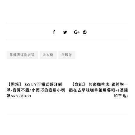
除髒漂浮洗衣球
洗衣機
撈髒汙
【開箱】 SONY可攜式藍牙喇
【食記】 勾來咖啡店-跟帥狗一
文
叭-音質不錯/小而巧的索尼小喇
起在古早味咖啡館用餐吧~(基隆
章
叭SRS-XB01
和平島)
導
覽