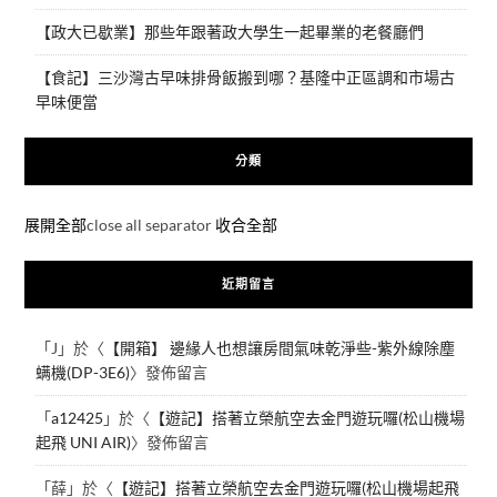
【政大已歇業】那些年跟著政大學生一起畢業的老餐廳們
【食記】三沙灣古早味排骨飯搬到哪？基隆中正區調和市場古
早味便當
分類
展開全部
close all separator
收合全部
近期留言
「
J
」於〈
【開箱】 邊緣人也想讓房間氣味乾淨些-紫外線除塵
螨機(DP-3E6)
〉發佈留言
「
a12425
」於〈
【遊記】搭著立榮航空去金門遊玩囉(松山機場
起飛 UNI AIR)
〉發佈留言
「
薛
」於〈
【遊記】搭著立榮航空去金門遊玩囉(松山機場起飛