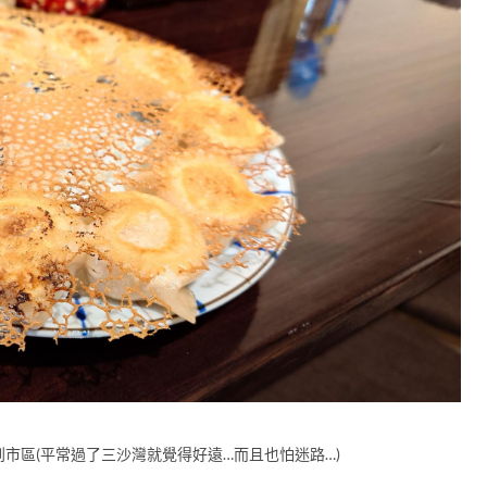
市區(平常過了三沙灣就覺得好遠…而且也怕迷路…)