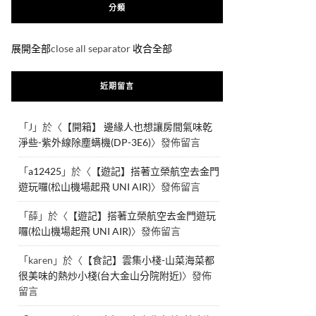
分類
展開全部
close all separator
收合全部
近期留言
「
J
」於〈
【開箱】 邊緣人也想讓房間氣味乾
淨些-紫外線除塵螨機(DP-3E6)
〉發佈留言
「
a12425
」於〈
【遊記】搭著立榮航空去金門
遊玩囉(松山機場起飛 UNI AIR)
〉發佈留言
「
薛
」於〈
【遊記】搭著立榮航空去金門遊玩
囉(松山機場起飛 UNI AIR)
〉發佈留言
「
karen
」於〈
【食記】雲集小棧-山菜海菜都
很美味的熱炒小棧(台大金山分院附近)
〉發佈
留言