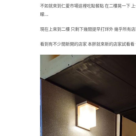
不如就來到仁愛市場這裡吃點餐點 在二樓晃一下 上
矇….
現在上來到二樓 只剩下幾間提早打烊外 幾乎所有店
看到有不少間新開的店家 本胖就來新的店家試看看 