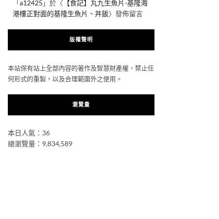
「
a12425
」於〈
【食記】丸九生魚片-基隆海
港樓正對面的基隆生魚片、丼飯
〉發佈留言
版權聲明
本站保有站上全部內容的著作及智慧財產權，禁止任
何形式的重製，以及合理範圍外之使用。
瀏覽量
本日人氣：36
總瀏覽量：9,834,589