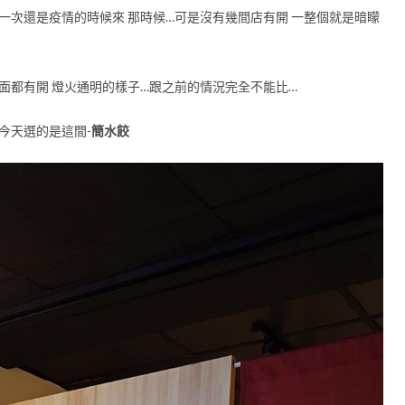
一次還是疫情的時候來 那時候…可是沒有幾間店有開 一整個就是暗矇
面都有開 燈火通明的樣子…跟之前的情況完全不能比…
今天選的是這間-
簡水餃