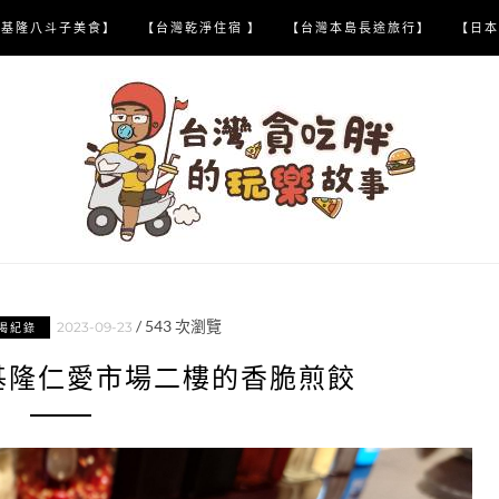
【基隆八斗子美食】
【台灣乾淨住宿 】
【台灣本島長途旅行】
【日本
/
543
次瀏覽
2023-09-23
喝紀錄
基隆仁愛市場二樓的香脆煎餃