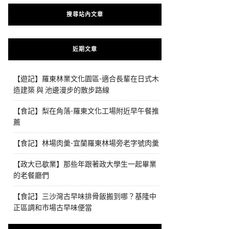
搜尋站內文章
近期文章
【遊記】羅東林業文化園區-適合長輩在日式木
造建築 與 池邊漫步的散步路線
【食記】梨在角落-羅東文化工場附近早午餐推
薦
【食記】林場肉羹-宜蘭羅東林場旁老字號肉羹
【政大已歇業】那些年跟著政大學生一起畢業
的老餐廳們
【食記】三沙灣古早味排骨飯搬到哪？基隆中
正區調和市場古早味便當