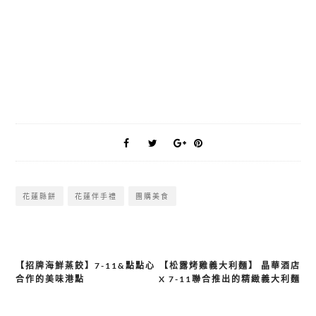
花蓮縣餅
花蓮伴手禮
團購美食
【招牌海鮮蒸餃】7-11&點點心
【松露烤雞義大利麵】 晶華酒店
文
合作的美味港點
X 7-11聯合推出的精緻義大利麵
章