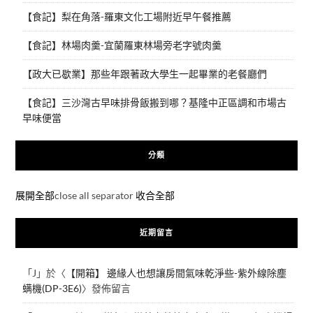
【食記】梨在角落-羅東文化工場附近早午餐推薦
【食記】林場肉羹-宜蘭羅東林場旁老字號肉羹
【政大已歇業】那些年跟著政大學生一起畢業的老餐廳們
【食記】三沙灣古早味排骨飯搬到哪？基隆中正區調和市場古
早味便當
分類
展開全部
close all separator
收合全部
近期留言
「
J
」於〈
【開箱】 邊緣人也想讓房間氣味乾淨些-紫外線除塵
螨機(DP-3E6)
〉發佈留言