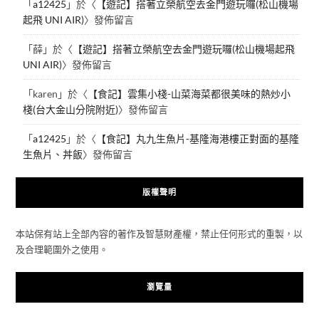
「
a12425
」於〈
【遊記】搭著立榮航空去金門遊玩囉(松山機場
起飛 UNI AIR)
〉發佈留言
「
薛
」於〈
【遊記】搭著立榮航空去金門遊玩囉(松山機場起飛
UNI AIR)
〉發佈留言
「
karen
」於〈
【食記】雲集小棧-山菜海菜都很美味的熱炒小
棧(台大金山分院附近)
〉發佈留言
「
a12425
」於〈
【食記】丸九生魚片-基隆海港樓正對面的基隆
生魚片、丼飯
〉發佈留言
版權聲明
本站保有站上全部內容的著作及智慧財產權，禁止任何形式的重製，以
及合理範圍外之使用。
瀏覽量