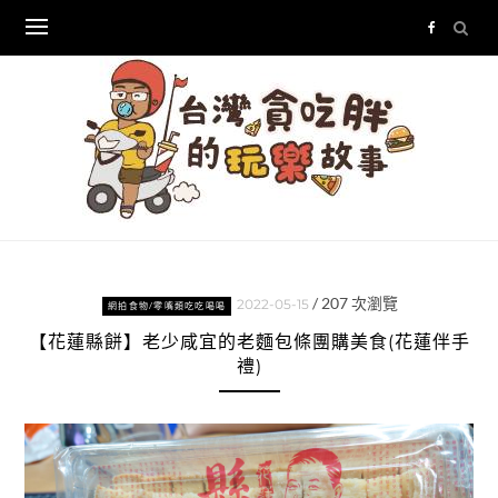
Skip
to
content
/
207
次瀏覽
2022-05-15
網拍食物/零嘴類吃吃喝喝
【花蓮縣餅】老少咸宜的老麵包條團購美食(花蓮伴手
禮)