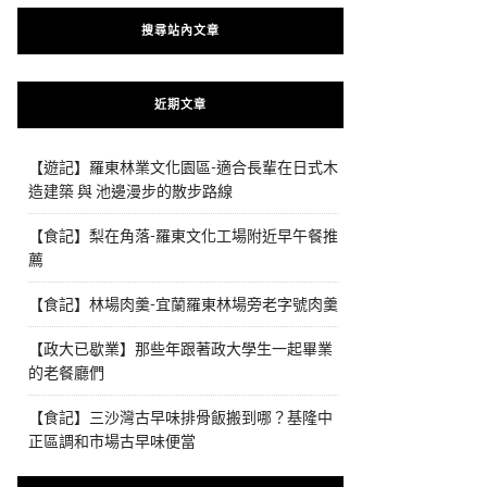
搜尋站內文章
近期文章
【遊記】羅東林業文化園區-適合長輩在日式木
造建築 與 池邊漫步的散步路線
【食記】梨在角落-羅東文化工場附近早午餐推
薦
【食記】林場肉羹-宜蘭羅東林場旁老字號肉羹
【政大已歇業】那些年跟著政大學生一起畢業
的老餐廳們
【食記】三沙灣古早味排骨飯搬到哪？基隆中
正區調和市場古早味便當