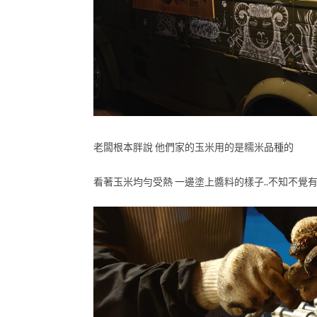
老闆根本胖說 他們家的玉米用的是糯米品種的
看著玉米均勻受熱 一邊塗上醬料的樣子..不知不覺