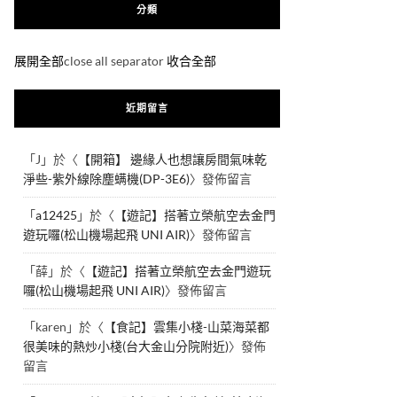
分類
展開全部
close all separator
收合全部
近期留言
「
J
」於〈
【開箱】 邊緣人也想讓房間氣味乾
淨些-紫外線除塵螨機(DP-3E6)
〉發佈留言
「
a12425
」於〈
【遊記】搭著立榮航空去金門
遊玩囉(松山機場起飛 UNI AIR)
〉發佈留言
「
薛
」於〈
【遊記】搭著立榮航空去金門遊玩
囉(松山機場起飛 UNI AIR)
〉發佈留言
「
karen
」於〈
【食記】雲集小棧-山菜海菜都
很美味的熱炒小棧(台大金山分院附近)
〉發佈
留言