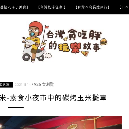
【基隆八斗子美食】
【台灣乾淨住宿 】
【台灣本島長途旅行】
【日本
/
926
次瀏覽
2021-11-14
喝紀錄
米-素食小夜市中的碳烤玉米攤車