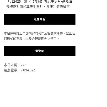
「
a12425
」於〈
【食記】丸九生魚片-基隆海
港樓正對面的基隆生魚片、丼飯
〉發佈留言
版權聲明
本站保有站上全部內容的著作及智慧財產權，禁止任
何形式的重製，以及合理範圍外之使用。
瀏覽量
本日人氣：273
總瀏覽量：9,834,826