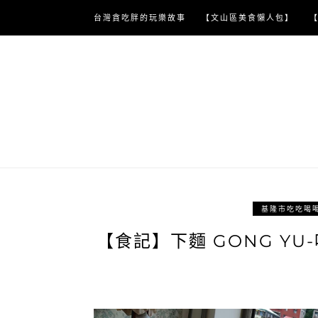
Skip
台灣貪吃胖的玩樂故事
【文山區美食懶人包】
to
content
基隆市吃吃喝
【食記】下麵 GONG Y