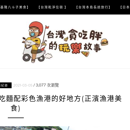
【基隆八斗子美食】
【台灣乾淨住宿 】
【台灣本島長途旅行】
【日本
/
3,077
次瀏覽
2021-03-05
喝紀錄
U-吃麵配彩色漁港的好地方(正濱漁港美
食)