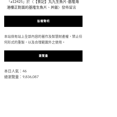
「
a12425
」於〈
【食記】丸九生魚片-基隆海
港樓正對面的基隆生魚片、丼飯
〉發佈留言
版權聲明
本站保有站上全部內容的著作及智慧財產權，禁止任
何形式的重製，以及合理範圍外之使用。
瀏覽量
本日人氣：46
總瀏覽量：9,836,087