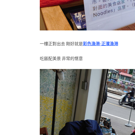
一樓正對出去 剛好就是
彩色漁港-正濱漁港
吃飯配美景 非常的愜意