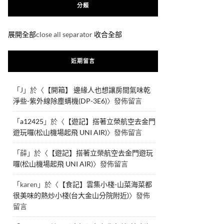
分類
展開全部
close all separator
收合全部
近期留言
「
J
」於〈
【開箱】 邊緣人也想讓房間氣味乾
淨些-紫外線除塵螨機(DP-3E6)
〉發佈留言
「
a12425
」於〈
【遊記】搭著立榮航空去金門
遊玩囉(松山機場起飛 UNI AIR)
〉發佈留言
「
薛
」於〈
【遊記】搭著立榮航空去金門遊玩
囉(松山機場起飛 UNI AIR)
〉發佈留言
「
karen
」於〈
【食記】雲集小棧-山菜海菜都
很美味的熱炒小棧(台大金山分院附近)
〉發佈
留言