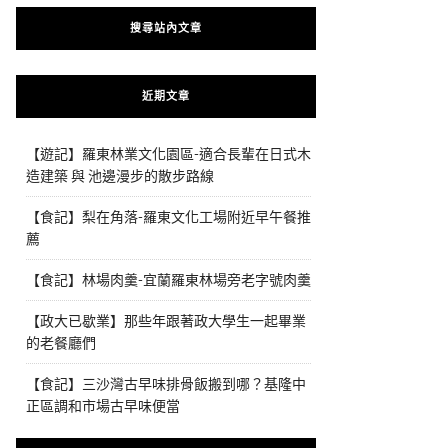
搜尋站內文章
近期文章
【遊記】羅東林業文化園區-適合長輩在日式木
造建築 與 池邊漫步的散步路線
【食記】梨在角落-羅東文化工場附近早午餐推
薦
【食記】林場肉羹-宜蘭羅東林場旁老字號肉羹
【政大已歇業】那些年跟著政大學生一起畢業
的老餐廳們
【食記】三沙灣古早味排骨飯搬到哪？基隆中
正區調和市場古早味便當