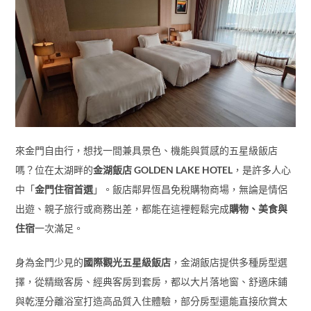
來金門自由行，想找一間兼具景色、機能與質感的五星級飯店
嗎？位在太湖畔的
金湖飯店 GOLDEN LAKE HOTEL
，是許多人心
中「
金門住宿首選
」。飯店鄰昇恆昌免稅購物商場，無論是情侶
出遊、親子旅行或商務出差，都能在這裡輕鬆完成
購物、美食與
住宿
一次滿足。
身為金門少見的
國際觀光五星級飯店
，金湖飯店提供多種房型選
擇，從精緻客房、經典客房到套房，都以大片落地窗、舒適床鋪
與乾溼分離浴室打造高品質入住體驗，部分房型還能直接欣賞太