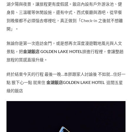
湖夕陽與夜景，讓旅程更有度假感。飯店內設有戶外游泳池、健
身房、三溫暖等休閒設施，還有中式、西式餐廳與酒吧，從早餐
到晚餐都不必煩惱去哪裡吃，真正做到「Check-in 之後就不想離
開」。
無論你是第一次造訪金門，或是想再次深度漫遊戰地風光與人文
景點，把
金湖飯店 GOLDEN LAKE HOTEL
排進行程裡，會讓整趟
旅程的質感直接升級。
終於結束今天的行程 最後一晚…本胖跟家人討論後 不如就…住好一
點 狠下心一點 就來住
金湖飯店GOLDEN LAKE HOTEL
這間五星
級的飯店