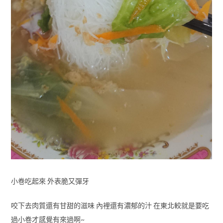
小卷吃起來 外表脆又彈牙
咬下去肉質還有甘甜的滋味 內裡還有濃郁的汁 在東北較就是要吃
過小卷才感覺有來過啊~