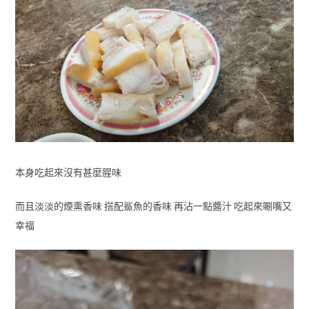
本身吃起來沒有甚麼腥味
而且淡淡的煙熏香味 搭配鯊魚的香味 再沾一點醬汁 吃起來唰嘴又
幸福