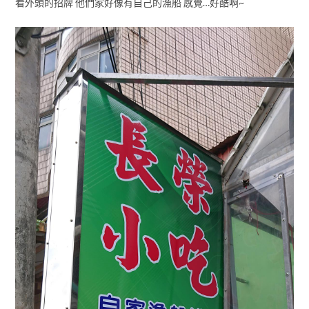
看外頭的招牌 他們家好像有自己的漁船 感覺…好酷啊~