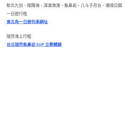
新北九份、陰陽海、深澳漁港、象鼻岩、八斗子月台、潮境公園
一日遊行程
東北角一日遊包車網址
瑞芳海上行程
台北瑞芳象鼻岩 SUP 立槳體驗