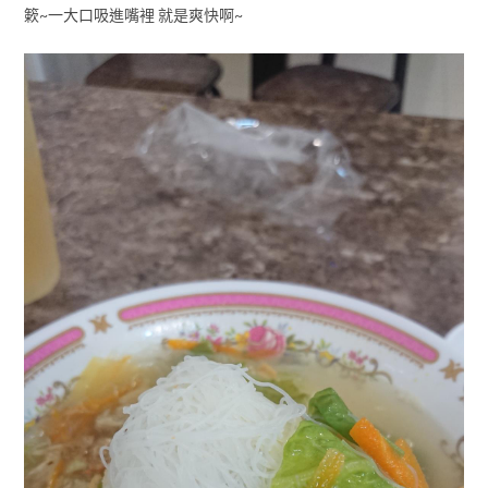
簌~一大口吸進嘴裡 就是爽快啊~