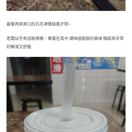
最後再來爽口的石花凍做結尾才對~
老闆似乎有加點檸檬、蜂蜜在其中 調味過甜甜的香味 喝起來非常
的解渴又舒服