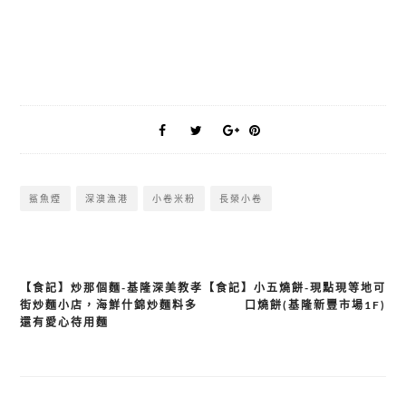
鯊魚煙
深澳漁港
小卷米粉
長榮小卷
【食記】炒那個麵-基隆深美教孝
【食記】小五燒餅-現點現等地可
文
街炒麵小店，海鮮什錦炒麵料多
口燒餅(基隆新豐市場1F)
章
還有愛心待用麵
導
覽