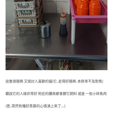
這隻很隨興 又很討人喜歡的貓(它..走得好隨興..本胖來不及對焦)
聽說它的人緣非常好 附近的攤商都會餵它飼料 或是 一些小碎魚肉
(恩..突然有種好羨慕的心情湧上來了….)