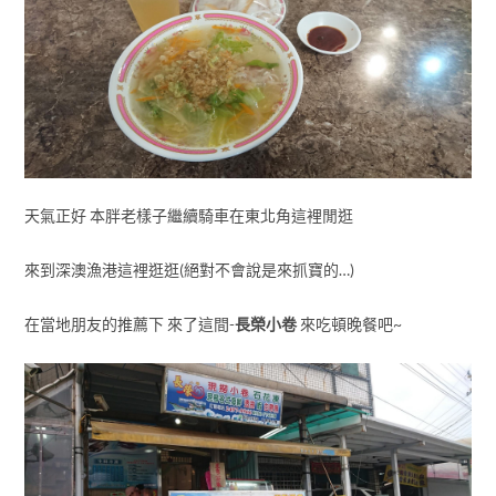
天氣正好 本胖老樣子繼續騎車在東北角這裡閒逛
來到深澳漁港這裡逛逛(絕對不會說是來抓寶的…)
在當地朋友的推薦下 來了這間-
長榮小卷
來吃頓晚餐吧~