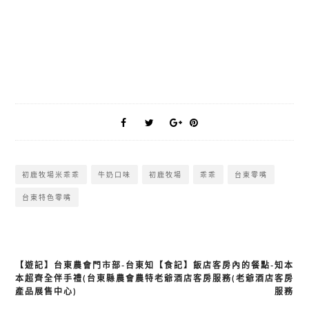
初鹿牧場米乖乖
牛奶口味
初鹿牧場
乖乖
台東零嘴
台東特色零嘴
【遊記】台東農會門市部-台東知
【食記】飯店客房內的餐點-知本
文
本超齊全伴手禮(台東縣農會農特
老爺酒店客房服務(老爺酒店客房
章
產品展售中心)
服務