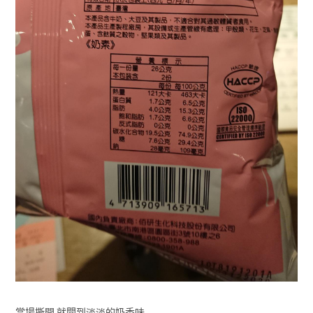
當場撕開 就聞到淡淡的奶香味