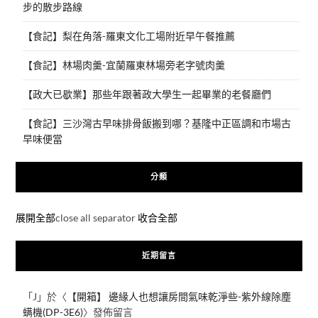
步的散步路線
【食記】梨在角落-羅東文化工場附近早午餐推薦
【食記】林場肉羹-宜蘭羅東林場旁老字號肉羹
【政大已歇業】那些年跟著政大學生一起畢業的老餐廳們
【食記】三沙灣古早味排骨飯搬到哪？基隆中正區調和市場古
早味便當
分類
展開全部
close all separator
收合全部
近期留言
「
J
」於〈
【開箱】 邊緣人也想讓房間氣味乾淨些-紫外線除塵
螨機(DP-3E6)
〉發佈留言