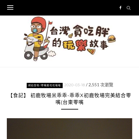
Skip
to
content
/
2,551
次瀏覽
2020-03-18
網拍食物/零嘴類吃吃喝喝
【食記】 初鹿牧場米乖乖-乖乖X初鹿牧場完美結合零
嘴(台東零嘴