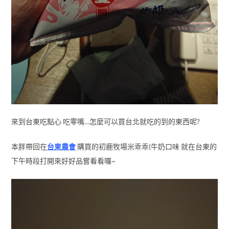
來到台東吃點心 吃零嘴…怎麼可以買台北就吃的到的東西呢?
本胖帶回在
台東農會
購買的初鹿牧場米乖乖(牛奶口味 就在台東的
下午時段打開來好好品嘗看看囉~