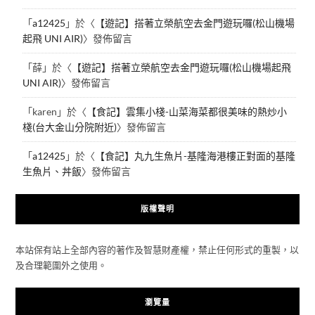
「
a12425
」於〈
【遊記】搭著立榮航空去金門遊玩囉(松山機場
起飛 UNI AIR)
〉發佈留言
「
薛
」於〈
【遊記】搭著立榮航空去金門遊玩囉(松山機場起飛
UNI AIR)
〉發佈留言
「
karen
」於〈
【食記】雲集小棧-山菜海菜都很美味的熱炒小
棧(台大金山分院附近)
〉發佈留言
「
a12425
」於〈
【食記】丸九生魚片-基隆海港樓正對面的基隆
生魚片、丼飯
〉發佈留言
版權聲明
本站保有站上全部內容的著作及智慧財產權，禁止任何形式的重製，以
及合理範圍外之使用。
瀏覽量