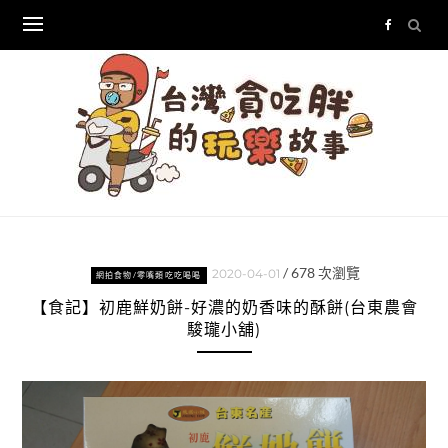
Skip
to
content
/
678
次瀏覽
2020-04-01
網拍食物/零嘴類吃吃喝喝
【食記】初鹿鮮奶餅-好濃的奶香味的酥餅(台東農會
駿瓏小舖)