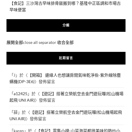
【食記】三沙灣古早味排骨飯搬到哪？基隆中正區調和市場古
早味便當
分類
展開全部
close all separator
收合全部
近期留言
「
J
」於〈
【開箱】 邊緣人也想讓房間氣味乾淨些-紫外線除塵
螨機(DP-3E6)
〉發佈留言
「
a12425
」於〈
【遊記】搭著立榮航空去金門遊玩囉(松山機場
起飛 UNI AIR)
〉發佈留言
「
薛
」於〈
【遊記】搭著立榮航空去金門遊玩囉(松山機場起飛
UNI AIR)
〉發佈留言
「
karen
」於〈
【食記】雲集小棧-山菜海菜都很美味的熱炒小