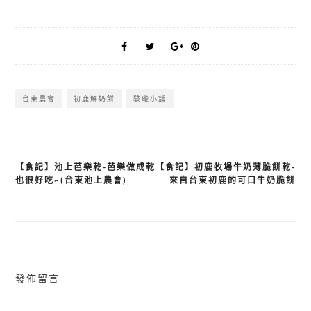
台東農會
初鹿鮮奶餅
駿瓏小舖
【食記】池上芭樂乾-芭樂做成乾
【食記】初鹿牧場牛奶薄脆餅乾-
文
也很好吃~(台東池上農會)
來自台東初鹿的可口牛奶脆餅
章
導
覽
發佈留言