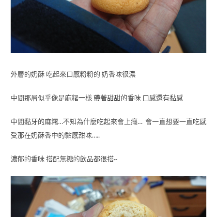
外層的奶酥 吃起來口感粉粉的 奶香味很濃
中間那層似乎像是麻糬一樣 帶著甜甜的香味 口感還有黏感
中間黏牙的麻糬…不知為什麼吃起來會上癮… 會一直想要一直吃感
受那在奶酥香中的黏感甜味…..
濃郁的香味 搭配無糖的飲品都很搭~