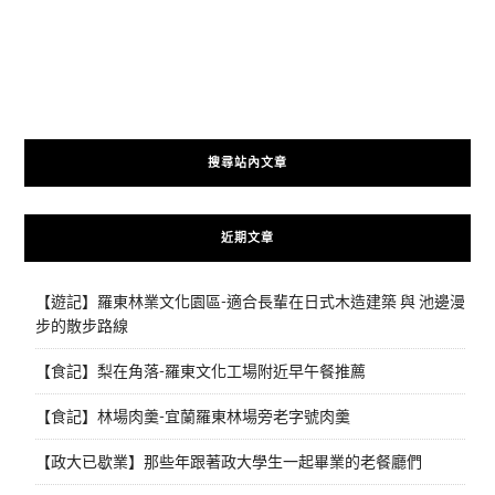
搜尋站內文章
近期文章
【遊記】羅東林業文化園區-適合長輩在日式木造建築 與 池邊漫
步的散步路線
【食記】梨在角落-羅東文化工場附近早午餐推薦
【食記】林場肉羹-宜蘭羅東林場旁老字號肉羹
【政大已歇業】那些年跟著政大學生一起畢業的老餐廳們