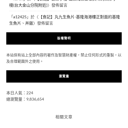
棧(台大金山分院附近)
〉發佈留言
「
a12425
」於〈
【食記】丸九生魚片-基隆海港樓正對面的基隆
生魚片、丼飯
〉發佈留言
版權聲明
本站保有站上全部內容的著作及智慧財產權，禁止任何形式的重製，以
及合理範圍外之使用。
瀏覽量
本日人氣：224
總瀏覽量：9,836,654
相關文章