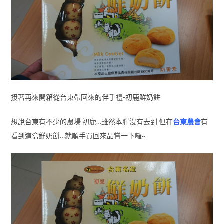
接著再來開箱從台東帶回來的伴手禮-初鹿鮮奶餅
想說台東有不少的農場 初鹿…雖然本胖沒有去到 但在
台東農會
有
看到這盒鮮奶餅…就順手買回來品嘗一下囉~