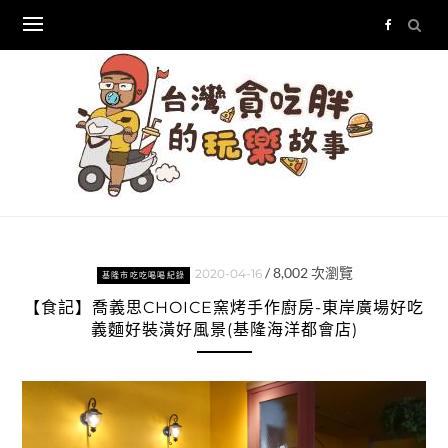
Skip
to
content
/
8,002
次瀏覽
2020-04-16
基隆市吃吃喝喝紀錄
【食記】喬義思CHOICE窯烤手作廚房-東岸廣場好吃
義麵好裝潢好風景(基隆海洋都會店)