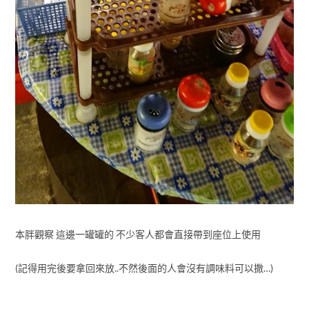
本胖觀察 這邊一罐罐的 不少客人都會直接帶到座位上使用
(記得用完後要拿回來放..不然後面的人會沒有調味料可以撒…)