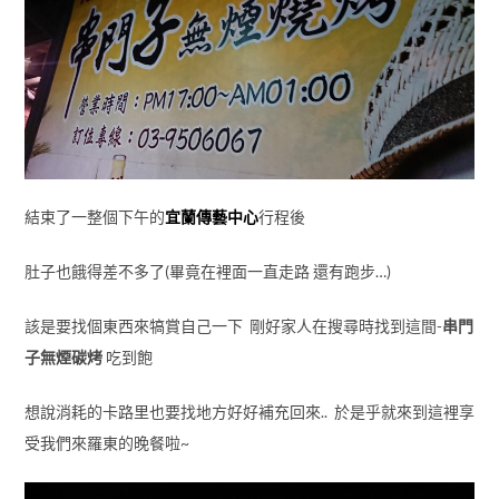
結束了一整個下午的
宜蘭傳藝中心
行程後
肚子也餓得差不多了(畢竟在裡面一直走路 還有跑步…)
該是要找個東西來犒賞自己一下 剛好家人在搜尋時找到這間-
串門
子無煙碳烤
吃到飽
想說消耗的卡路里也要找地方好好補充回來.. 於是乎就來到這裡享
受我們來羅東的晚餐啦~