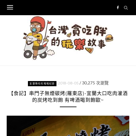
Skip
to
content
/
30,275
次瀏覽
2018-08-05
宜蘭縣吃吃喝喝紀錄
【食記】串門子無煙碳烤(羅東店)-宜蘭大口吃肉灌酒
的炭烤吃到飽 有啤酒喝到飽歐~