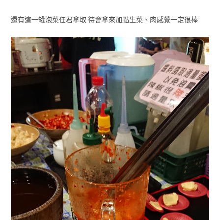
還有這一罐泡菜任君拿取 待會拿來加點生菜、肉感覺一定很棒