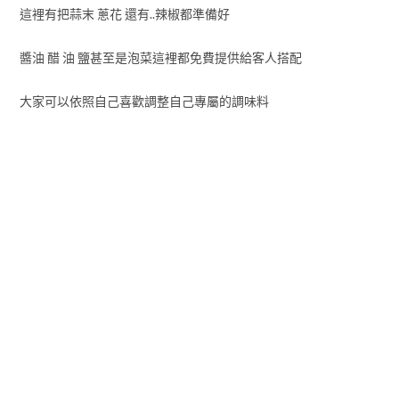
這裡有把蒜末 蔥花 還有..辣椒都準備好
醬油 醋 油 鹽甚至是泡菜這裡都免費提供給客人搭配
大家可以依照自己喜歡調整自己專屬的調味料