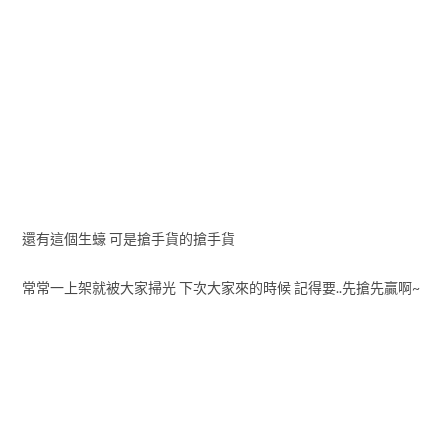
還有這個生蠔 可是搶手貨的搶手貨
常常一上架就被大家掃光 下次大家來的時候 記得要..先搶先贏啊~