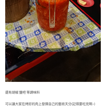
還有胡椒 鹽吧 等調味料
可以讓大家在烤好的肉上發揮自己的藝術天分(記得要吃完啊~)