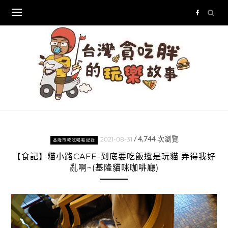
Skip
to
content
/
4,744
次瀏覽
2021-08-31
基隆市吃吃喝喝紀錄
【食記】貓小路CAFE-到底要吃飯還是玩貓 弄得我好
亂啊~(基隆貓咪咖啡廳)