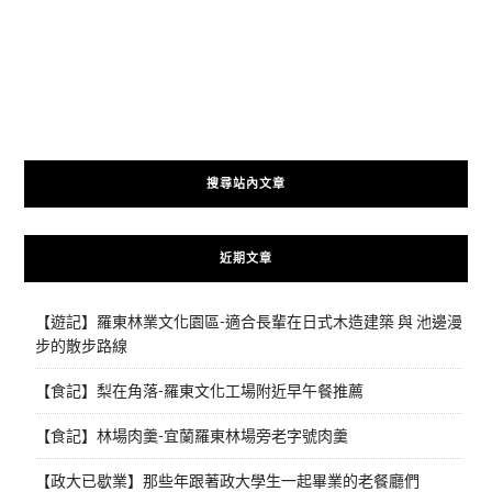
搜尋站內文章
近期文章
【遊記】羅東林業文化園區-適合長輩在日式木造建築 與 池邊漫
步的散步路線
【食記】梨在角落-羅東文化工場附近早午餐推薦
【食記】林場肉羹-宜蘭羅東林場旁老字號肉羹
【政大已歇業】那些年跟著政大學生一起畢業的老餐廳們