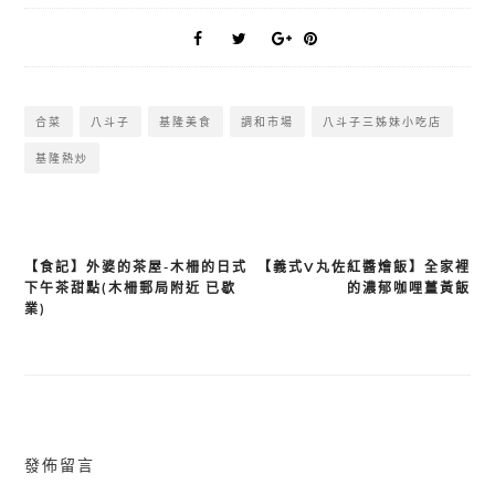
合菜
八斗子
基隆美食
調和市場
八斗子三姊妹小吃店
基隆熱炒
【食記】外婆的茶屋-木柵的日式
【義式V丸佐紅醬燴飯】全家裡
文
下午茶甜點(木柵郵局附近 已歇
的濃郁咖哩薑黃飯
章
業)
導
覽
發佈留言