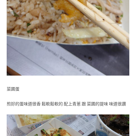
菜圃蛋
煎好的蛋味道很香 鬆軟鬆軟的 配上青蔥 跟 菜圃的提味 味道很讚