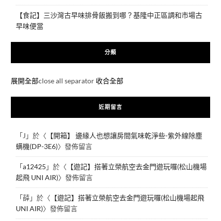
【食記】三沙灣古早味排骨飯搬到哪？基隆中正區調和市場古
早味便當
分類
展開全部
close all separator
收合全部
近期留言
「
J
」於〈
【開箱】 邊緣人也想讓房間氣味乾淨些-紫外線除塵
螨機(DP-3E6)
〉發佈留言
「
a12425
」於〈
【遊記】搭著立榮航空去金門遊玩囉(松山機場
起飛 UNI AIR)
〉發佈留言
「
薛
」於〈
【遊記】搭著立榮航空去金門遊玩囉(松山機場起飛
UNI AIR)
〉發佈留言