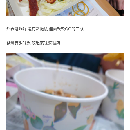
外表剛炸好 還有點脆感 裡面軟軟QQ的口感
整體有調味過 吃起來味道很夠