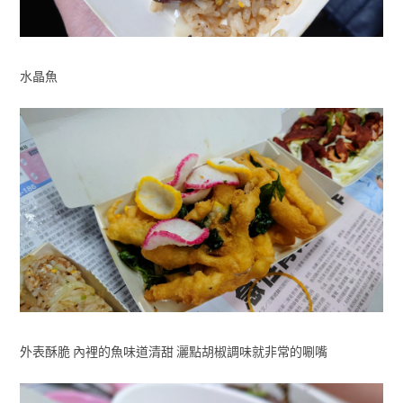
水晶魚
外表酥脆 內裡的魚味道清甜 灑點胡椒調味就非常的唰嘴