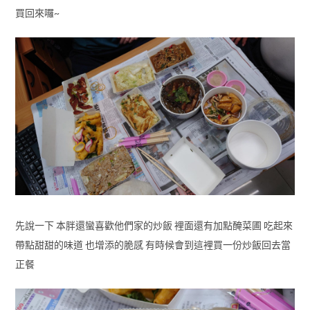
買回來囉~
先說一下 本胖還蠻喜歡他們家的炒飯 裡面還有加點醃菜圃 吃起來
帶點甜甜的味道 也增添的脆感 有時候會到這裡買一份炒飯回去當
正餐