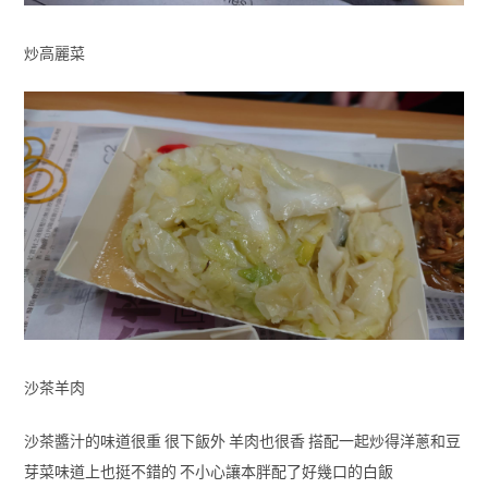
炒高麗菜
沙茶羊肉
沙茶醬汁的味道很重 很下飯外 羊肉也很香 搭配一起炒得洋蔥和豆
芽菜味道上也挺不錯的 不小心讓本胖配了好幾口的白飯