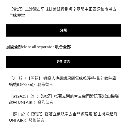
【食記】三沙灣古早味排骨飯搬到哪？基隆中正區調和市場古
早味便當
分類
展開全部
close all separator
收合全部
近期留言
「
J
」於〈
【開箱】 邊緣人也想讓房間氣味乾淨些-紫外線除塵
螨機(DP-3E6)
〉發佈留言
「
a12425
」於〈
【遊記】搭著立榮航空去金門遊玩囉(松山機場
起飛 UNI AIR)
〉發佈留言
「
薛
」於〈
【遊記】搭著立榮航空去金門遊玩囉(松山機場起飛
UNI AIR)
〉發佈留言