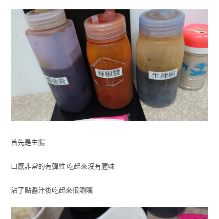
首先是生腸
口感非常的有彈性 吃起來沒有腥味
沾了點醬汁後吃起來很唰嘴