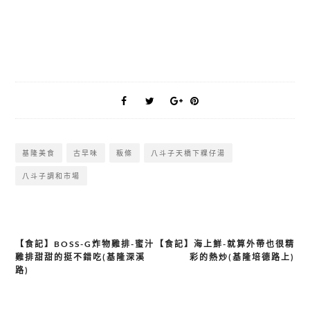
基隆美食
古早味
粄條
八斗子天橋下粿仔湯
八斗子調和市場
【食記】BOSS-G炸物雞排-蜜汁
【食記】海上鮮-就算外帶也很精
文
雞排甜甜的挺不錯吃(基隆深溪
彩的熱炒(基隆培德路上)
章
路)
導