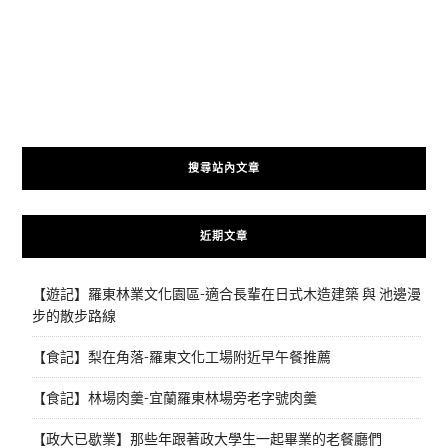
搜尋站內文章
近期文章
【遊記】羅東林業文化園區-適合長輩在日式木造建築 與 池邊漫
步的散步路線
【食記】梨在角落-羅東文化工場附近早午餐推薦
【食記】林場肉羹-宜蘭羅東林場旁老字號肉羹
【政大已歇業】那些年跟著政大學生一起畢業的老餐廳們