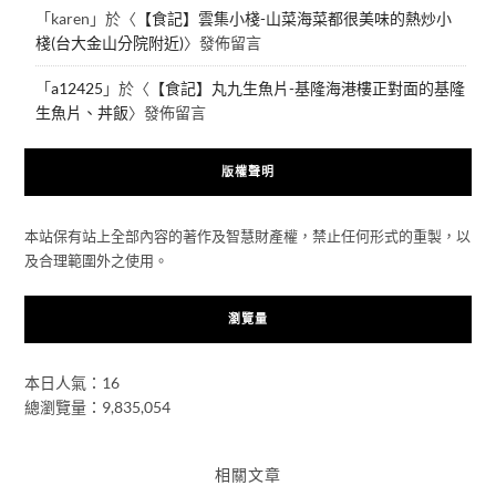
「
karen
」於〈
【食記】雲集小棧-山菜海菜都很美味的熱炒小
棧(台大金山分院附近)
〉發佈留言
「
a12425
」於〈
【食記】丸九生魚片-基隆海港樓正對面的基隆
生魚片、丼飯
〉發佈留言
版權聲明
本站保有站上全部內容的著作及智慧財產權，禁止任何形式的重製，以
及合理範圍外之使用。
瀏覽量
本日人氣：16
總瀏覽量：9,835,054
相關文章