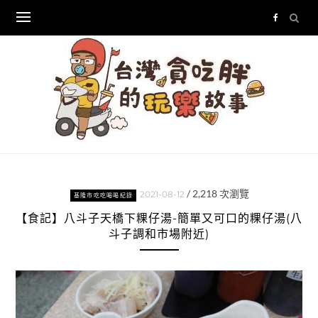
Skip
to
content
/
2,218
次瀏覽
2021-08-12
基隆市吃吃喝喝紀錄
【食記】八斗子天橋下粿仔湯-簡單又可口的粿仔湯(八
斗子調和市場附近)