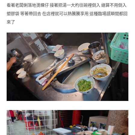
看著老闆俐落地燙粿仔 接著把湯一大杓往碗裡倒入 總算不用倒入
塑膠袋 等著帶回去 在店裡就可以熱騰騰享用 這種臨場感瞬間都回
來了