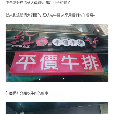
中午剛好在清華大學附近 想說肚子也餓了
就來到這間清大對面的-紅吱吱牛排 來享用我們的午餐囉~
外面還有介紹吃牛肉的好處