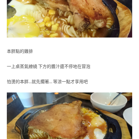
本胖點的雞排
一上桌蒸氣繚繞 下方的醬汁還不停地在冒泡
怕燙的本胖…就先擱著… 等涼一點才享用吧