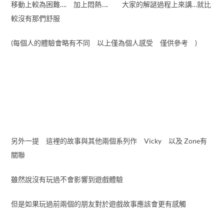
移動上較為困難…. 加上悶熱…. 大家的解謎過程上來講…就比
較沒有那們舒服
(每個人的體驗會略有不同 以上僅為個人感受 僅供參考 )
另外一提 這裡的故事與其他兩個系列作 Vicky 以及 Zone有
關聯
雖然說沒有玩過不會影響到遊戲體驗
但是如果玩過前兩個的朋友對於遊戲故事應該會更有感觸