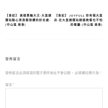
【食記】 高雄黑輪大王-大直捷
【食記】 JOYFULL 珍有福大直
文
運站點心宵夜都很讚的好去處-
店-在大直捷運站錯過晚餐也不怕
章
(中山區 美食)
的餐廳-(中山區 美食)
導
覽
發佈留言
發佈留言必須填寫的電子郵件地址不會公開。
必填欄位標示為
*
留言
*