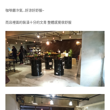
咖啡廳冷氣…好涼好舒服~
而且裡面的裝潢十分的文青 整體感覺很舒服