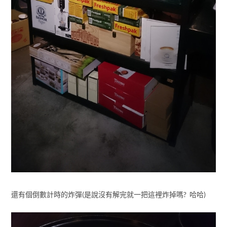
還有個倒數計時的炸彈(是說沒有解完就一把這裡炸掉嗎? 哈哈)