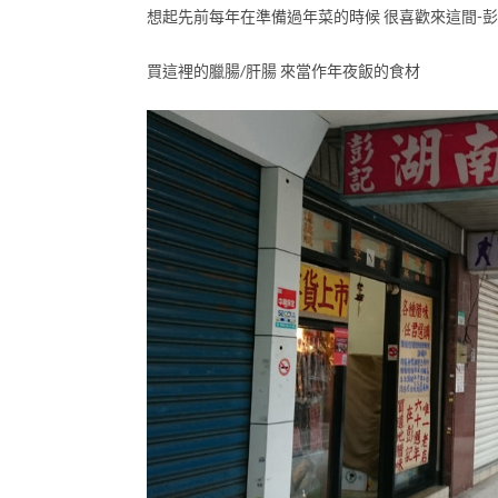
想起先前每年在準備過年菜的時候 很喜歡來這間
買這裡的臘腸/肝腸 來當作年夜飯的食材