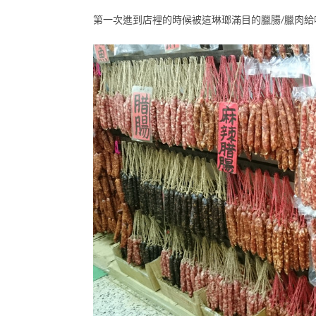
第一次進到店裡的時候被這琳瑯滿目的臘腸/臘肉給嚇