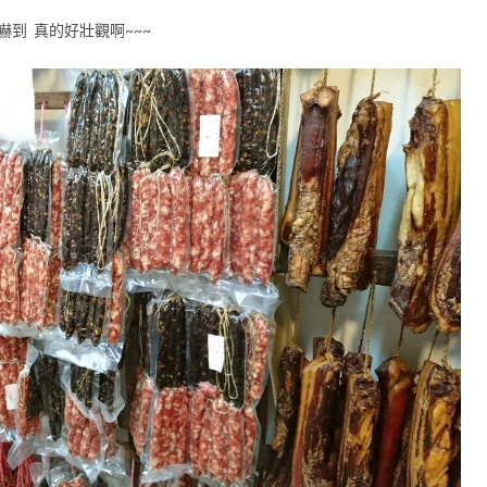
到 真的好壯觀啊~~~