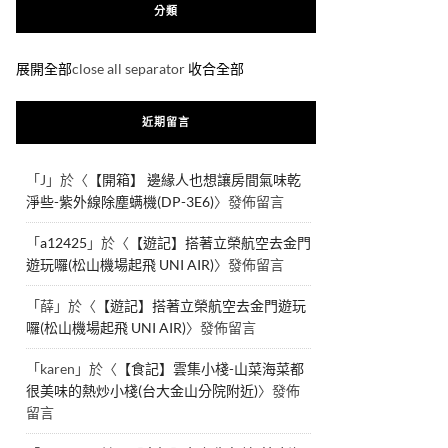
分類
展開全部
close all separator
收合全部
近期留言
「
J
」於〈
【開箱】 邊緣人也想讓房間氣味乾
淨些-紫外線除塵螨機(DP-3E6)
〉發佈留言
「
a12425
」於〈
【遊記】搭著立榮航空去金門
遊玩囉(松山機場起飛 UNI AIR)
〉發佈留言
「
薛
」於〈
【遊記】搭著立榮航空去金門遊玩
囉(松山機場起飛 UNI AIR)
〉發佈留言
「
karen
」於〈
【食記】雲集小棧-山菜海菜都
很美味的熱炒小棧(台大金山分院附近)
〉發佈
留言