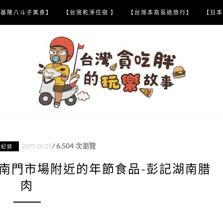
【基隆八斗子美食】
【台灣乾淨住宿 】
【台灣本島長途旅行】
【日本
/
6,504
次瀏覽
2017-01-21
喝紀錄
南門市場附近的年節食品-彭記湖南腊
肉