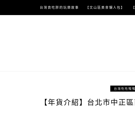
Skip
台灣貪吃胖的玩樂故事
【文山區美食懶人包】
to
content
台灣吃吃喝
【年貨介紹】台北市中正區