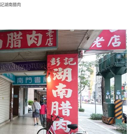
-彭記湖南腊肉