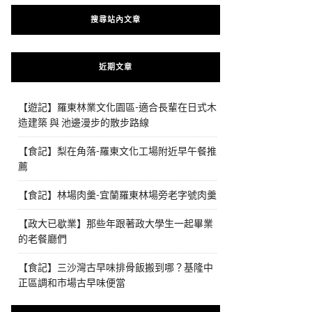
搜尋站內文章
近期文章
【遊記】羅東林業文化園區-適合長輩在日式木
造建築 與 池邊漫步的散步路線
【食記】梨在角落-羅東文化工場附近早午餐推
薦
【食記】林場肉羹-宜蘭羅東林場旁老字號肉羹
【政大已歇業】那些年跟著政大學生一起畢業
的老餐廳們
【食記】三沙灣古早味排骨飯搬到哪？基隆中
正區調和市場古早味便當