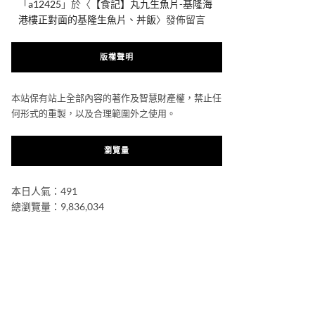
「
a12425
」於〈
【食記】丸九生魚片-基隆海
港樓正對面的基隆生魚片、丼飯
〉發佈留言
版權聲明
本站保有站上全部內容的著作及智慧財產權，禁止任
何形式的重製，以及合理範圍外之使用。
瀏覽量
本日人氣：491
總瀏覽量：9,836,034