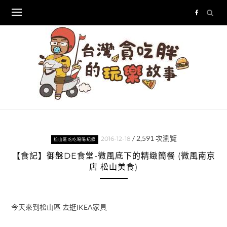
Skip
to
content
/
2,591
次瀏覽
2016-12-18
松山區吃吃喝喝紀錄
【食記】御盤DE食堂-微風底下的精緻簡餐 (微風南京
店 松山美食)
今天來到松山區 去逛IKEA家具