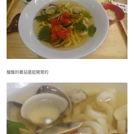
酸酸的番茄還挺開胃的