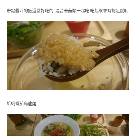
帶點醬汁的飯還蠻好吃的 混合著菇類一起吃 吃起來會有飽足感呢
蛤蜊番茄烏龍麵