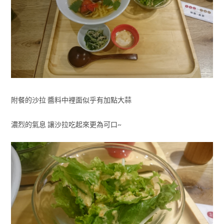
附餐的沙拉 醬料中裡面似乎有加點大蒜
濃烈的氣息 讓沙拉吃起來更為可口~