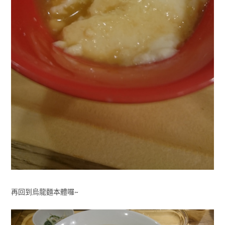
再回到烏龍麵本體囉~