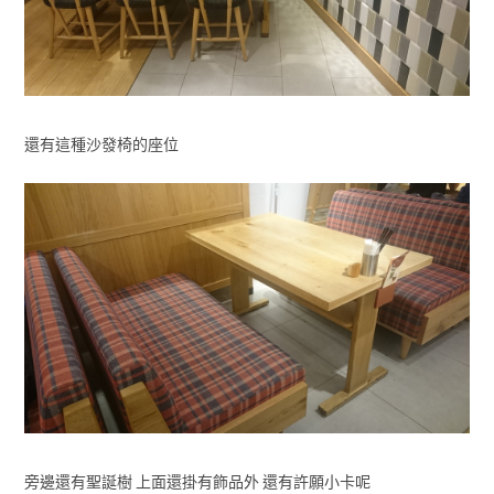
還有這種沙發椅的座位
旁邊還有聖誕樹 上面還掛有飾品外 還有許願小卡呢