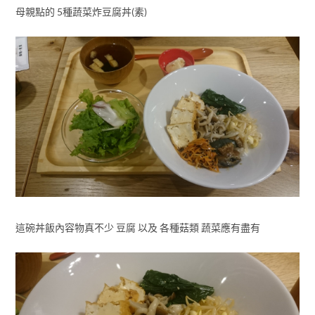
母親點的 5種蔬菜炸豆腐丼(素)
這碗丼飯內容物真不少 豆腐 以及 各種菇類 蔬菜應有盡有