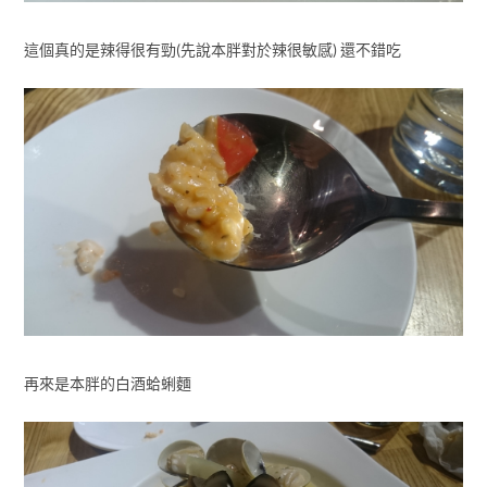
這個真的是辣得很有勁(先說本胖對於辣很敏感) 還不錯吃
再來是本胖的白酒蛤蜊麵