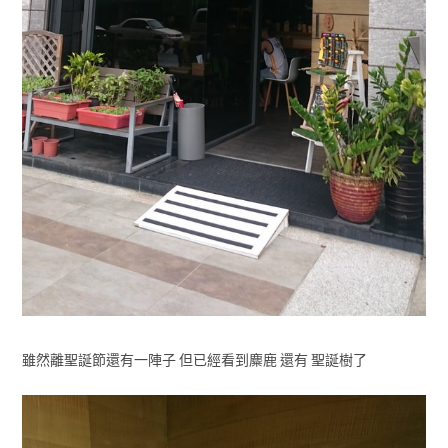
雖然離聖誕節還有一陣子 但已經看到麋鹿 還有 聖誕樹了