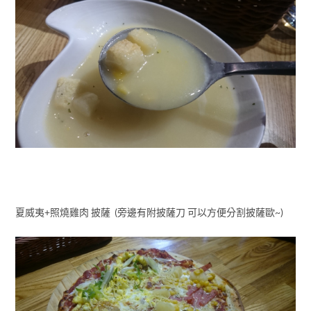
夏威夷+照燒雞肉 披薩 (旁邊有附披薩刀 可以方便分割披薩歐~)