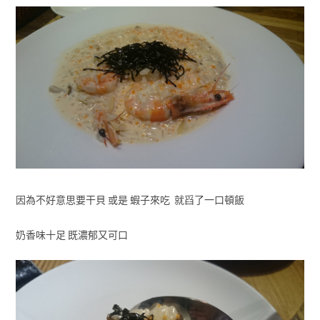
因為不好意思要干貝 或是 蝦子來吃 就舀了一口頓飯
奶香味十足 既濃郁又可口