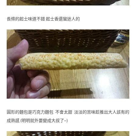
長條的起士味道不錯 起士香還蠻迷人的
圓形的麵包是巧克力麵包 不會太甜 淡淡的苦味趁推出大人該有的
成熟感 (明明就外要變成大叔了~)