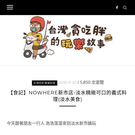
Skip
to
content
/
5,850
次瀏覽
2016-11-20
台灣吃吃喝喝紀錄
【食記】NOWHERE新市店-淡水精緻可口的義式料
理(淡水美食)
今天跟著朋友一行人 浩浩蕩蕩來到淡水新市鎮玩