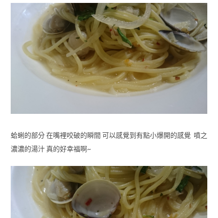
蛤蜊的部分 在嘴裡咬破的瞬間 可以感覺到有點小爆開的感覺 噴之
濃濃的湯汁 真的好幸福啊~