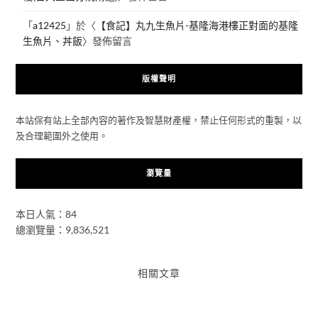
「
a12425
」於〈
【食記】丸九生魚片-基隆海港樓正對面的基隆
生魚片、丼飯
〉發佈留言
版權聲明
本站保有站上全部內容的著作及智慧財產權，禁止任何形式的重製，以
及合理範圍外之使用。
瀏覽量
本日人氣：84
總瀏覽量：9,836,521
相關文章