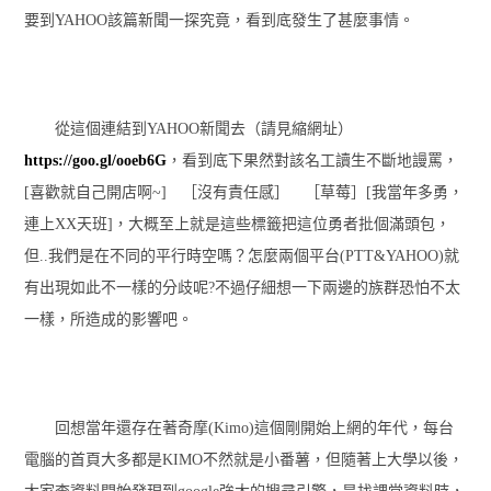
要到YAHOO該篇新聞一探究竟，看到底發生了甚麼事情。
從這個連結到YAHOO新聞去（請見縮網址）
https://goo.gl/ooeb6G
，看到底下果然對該名工讀生不斷地謾罵，
[喜歡就自己開店啊~] ［沒有責任感］ ［草莓］[我當年多勇，
連上XX天班]，大概至上就是這些標籤把這位勇者批個滿頭包，
但..我們是在不同的平行時空嗎？怎麼兩個平台(PTT&YAHOO)就
有出現如此不一樣的分歧呢?不過仔細想一下兩邊的族群恐怕不太
一樣，所造成的影響吧。
回想當年還存在著奇摩(Kimo)這個剛開始上網的年代，每台
電腦的首頁大多都是KIMO不然就是小番薯，但隨著上大學以後，