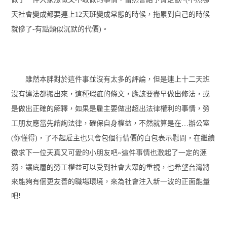
天社會變成都要連上12天班變成常態的時候，拖累到自己的時候
就慘了-有點類似沉默的代價)。
雖然本胖對於這件事並沒有太多的評論，但是連上十二天班
沒有違法都搬出來，這種瑕疵的條文，應該要盡早做出修法，或
是做出正確的解釋，如果是雇主要做出超出法律權利的事情，勞
工朋友應當先諮詢法律，確保自身權益，不然就算是在…辦公室
(你懂得)，了不起雇主也只會包個行情價的白包表示慰問，在繼續
的小朋友吧~這件事情也激起了一定的漣
徵求下一位天真又可愛
漪，讓底層的勞工權益可以受到社會大眾的重視，也希望台灣將
來能夠有個更友善的職場環境，來為社會注入新一波的正面能量
吧!