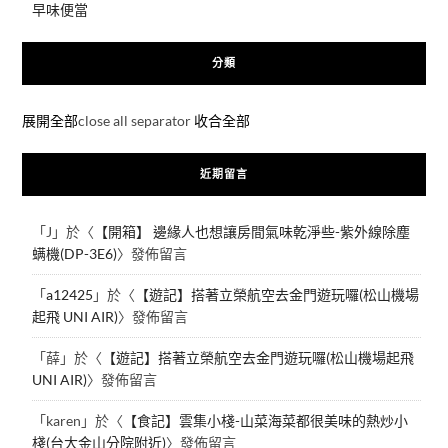
早味便當
分類
展開全部
close all separator
收合全部
近期留言
「
J
」於〈
【開箱】 邊緣人也想讓房間氣味乾淨些-紫外線除塵
螨機(DP-3E6)
〉發佈留言
「
a12425
」於〈
【遊記】搭著立榮航空去金門遊玩囉(松山機場
起飛 UNI AIR)
〉發佈留言
「
薛
」於〈
【遊記】搭著立榮航空去金門遊玩囉(松山機場起飛
UNI AIR)
〉發佈留言
「
karen
」於〈
【食記】雲集小棧-山菜海菜都很美味的熱炒小
棧(台大金山分院附近)
〉發佈留言