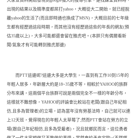
大家查資料開始發現到google強大的搜尋引擎，是找課堂資料時，
出現的結果以及精準度都屌打yahoo，大概從大二開始，就已經脫
離yahoo的生活了(而且即時通也換成了MSN)，大概目前的七年級
生都有經歷過這段時期，而其他沒有經歷過這些的年長的網友(預
估35歲以上)，大多可能都還會留在雅虎吧。(本胖只有偶爾看新
聞/氣象才有可能轉到雅虎那邊)
而PTT這邊呢?這邊大多是大學生，一直到有工作10到15年的
年輕人居多，年齡層大約是18~35歲不等，相較於YAHOO的族群
分布來講，這兩個平台族群可說是兩個完全不一樣的年齡分布，
這樣就不難想像，YAHOO的評論會比較站在老闆(跟自己年紀相
仿,且多為管理者)的立場，認為當年沒有勞基法時，自己就可以連
上12天班，覺得現在的年輕人太草莓了;然而PTT會站在勞方的立
場(跟自己年紀相仿,且多為受雇者)，況且就鄉民而言，這位勇者
做了一件大家想做又不敢做的事情，當然會給予肯定歐~(不然哪