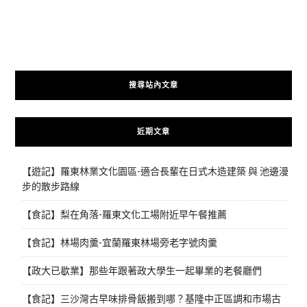
搜尋站內文章
近期文章
【遊記】羅東林業文化園區-適合長輩在日式木造建築 與 池邊漫
步的散步路線
【食記】梨在角落-羅東文化工場附近早午餐推薦
【食記】林場肉羹-宜蘭羅東林場旁老字號肉羹
【政大已歇業】那些年跟著政大學生一起畢業的老餐廳們
【食記】三沙灣古早味排骨飯搬到哪？基隆中正區調和市場古