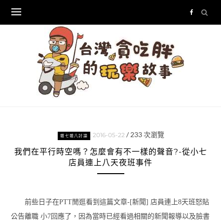
Skip
to
content
/
233
次瀏覽
2016-05-22
雜七雜八討論
我們在平行時空嗎？怎麼會有不一樣的聲音?-從小七
店員連上八天夜班事件
前些日子在PTT閒逛看到這篇文章-[新聞] 店員連上8天班怒貼
公告離職 小7回應了，因為當時已經看過相關的新聞報導以及臉書