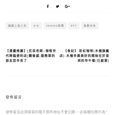
連續上班八天
小七
YAHOO新聞
PTT
族群分布
【漫畫推薦】[尼采老師~領悟世
【食記】 彩虹咖啡(木柵旗艦
文
代降臨便利店]觀後感:服務業的
店)-木柵早晨美好的開始在於澎
章
朋友您辛苦了
湃的早午餐(已歇業)
導
覽
發佈留言
發佈留言必須填寫的電子郵件地址不會公開。
必填欄位標示為
*