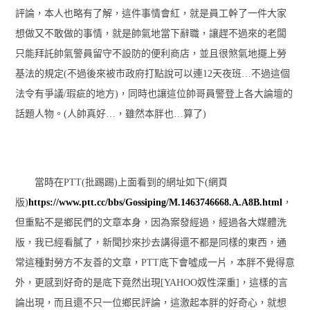
評論，本人也略有了解，這件事情會紅，就是員工幹了一件大家
想做又不敢做的事情，就是帥氣地當下辭職，讓趕不過來的老闆
只能拜託帥氣警員留守不設防的便利商店，並且很煞氣地擺上勞
基法的規定(不過後來被市政府打點說可以連12天夜班…不過這個
法令有爭議/瑕疵的地方)，同時也讓這位帥哥員警登上各大論壇的
話題人物。(人帥真好…，雖然本胖也…算了)
當時在PTT(批踢踢)上面看到的網址如下(網頁
版)
https://www.ptt.cc/bbs/Gossiping/M.1463746668.A.A8B.html
，
但重點不是鄉民們的文章本身，因為案發經過，經過各大媒體洗
版，我已經看膩了，新聞抄來抄去講得還不都是同樣的東西，通
常這種對勞方不友善的文章，PTT底下會噓成一片，本胖不覺得意
外，更感到好奇的是底下竟然出現[YAHOO奴性深重]，這樣的言
論出現，而且還不只一位鄉民評論，這激起本胖的好奇心，就想